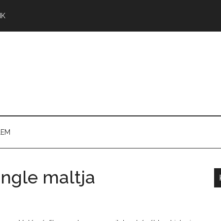
NK
LEM
ingle maltja