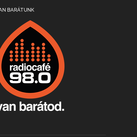
Mi lesz a magyar borágazattal, magyar borral? A kérdés több szempontból is releváns, a gazdasági, környezetei változások sürgős válaszokat igényelnek. Erről beszélgettünk Ercsey Dániellel.
AN BARÁTUNK
A nagy szakácsgeneráció 1. rész - Id. Marchal József és Dobos C. József
Apr 24, 2026 • 00:38:10
Új sorozatunkban a nagy magyarországi szakácsgeneráció tagjairól beszélgetünk: a sorozat első részében a francia születésű, de a magyar konyhára nagy hatást gyakorló Id. Marchal József, és egyik leghíresebb tanítványa, Dobos C. József az alanyaink.
Villány, kékfrankos, Jackfall
Apr 17, 2026 • 00:35:38
Szép nemzetközi versenyeredmények, izgalmas, könnyed, de tartalmas kékfrankosok és portugieserek: ezt a vonalat viszi ma a Jackfall. A lehetőségek mellett vannak azonban kihívások, bőven.
Boston, teadélután, bab és homár
Apr 9, 2026 • 00:37:17
Milyen és mennyi teát öntöttek a bostoni kikötő vizébe, több, mint 250 évvel ezelőtt? És hogy lett a homárból drága étel, amikor régen még a szegények eledele volt és annyi volt belőle, hogy a földekre is hordták tápnak?
Fermentáljunk, a testünk meghálálja!
Apr 3, 2026 • 00:36:07
Egyszerűen fogalmaza: vannak a bélrendszerünkben rossz baktériumok, meg vannak jók. A fermentált élelmiszerekkel a jókat hozzuk előnybe, ráadásul finomat is eszünk – mondja B. Király Györgyi.