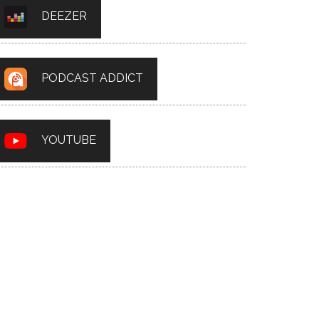
DEEZER
PODCAST ADDICT
YOUTUBE