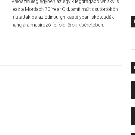
Valószínűleg egyben az egyik legdrágább whisky is
lesz a Mortlach 70 Year Old, amit múlt csütörtökön
mutattak be az Edinburgh-kastélyban, skótdudák
hangjára masírozó felföldi őrök kíséretében.