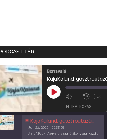
PODCAST TÁR
Borravaló
KajaKaland: gasztroutazás a föld körül
00:00
/
PLAY
1X
00:35:05
EPISODE
FELIRATKOZÁS
KajaKaland: gasztroutazás a föld körül
Jun 22, 2026 • 00:35:05
Az UNICEF Magyarország jótékonysági kezdeményezése izgalmas, egész éves világkörüli ízutazásra hív, igazi családi program és gasztroedukáció, illetve segítség a rászorulóknak is egyben.