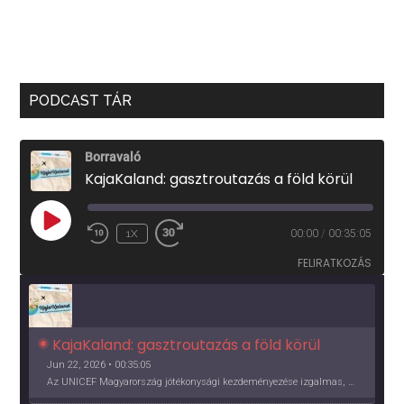
PODCAST TÁR
Borravaló
KajaKaland: gasztroutazás a föld körül
PLAY
1X
00:00
/
00:35:05
EPISODE
FELIRATKOZÁS
KajaKaland: gasztroutazás a föld körül 
Jun 22, 2026 • 00:35:05
Az UNICEF Magyarország jótékonysági kezdeményezése izgalmas, egész éves világkörüli ízutazásra hív, igazi családi program és gasztroedukáció, illetve segítség a rászorulóknak is egyben.