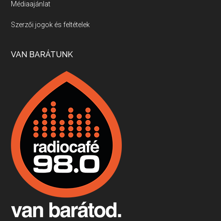
Médiaajánlat
Villány, kékfrankos, Jackfall
Szerzői jogok és feltételek
Apr 17, 2026 • 00:35:38
Szép nemzetközi versenyeredmények, izgalmas, könnyed, de tartalmas kékfrankosok és portugieserek: ezt a vonalat viszi ma a Jackfall. A lehetőségek mellett vannak azonban kihívások, bőven.
VAN BARÁTUNK
Boston, teadélután, bab és homár
Apr 9, 2026 • 00:37:17
Milyen és mennyi teát öntöttek a bostoni kikötő vizébe, több, mint 250 évvel ezelőtt? És hogy lett a homárból drága étel, amikor régen még a szegények eledele volt és annyi volt belőle, hogy a földekre is hordták tápnak?
Fermentáljunk, a testünk meghálálja!
Apr 3, 2026 • 00:36:07
Egyszerűen fogalmaza: vannak a bélrendszerünkben rossz baktériumok, meg vannak jók. A fermentált élelmiszerekkel a jókat hozzuk előnybe, ráadásul finomat is eszünk – mondja B. Király Györgyi.