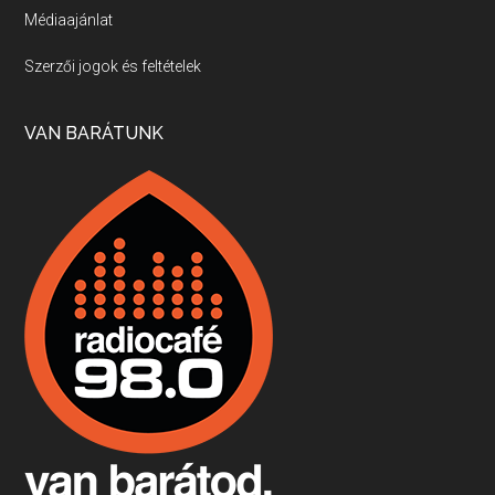
Médiaajánlat
Villány, kékfrankos, Jackfall
Szerzői jogok és feltételek
Apr 17, 2026 • 00:35:38
Szép nemzetközi versenyeredmények, izgalmas, könnyed, de tartalmas kékfrankosok és portugieserek: ezt a vonalat viszi ma a Jackfall. A lehetőségek mellett vannak azonban kihívások, bőven.
VAN BARÁTUNK
Boston, teadélután, bab és homár
Apr 9, 2026 • 00:37:17
Milyen és mennyi teát öntöttek a bostoni kikötő vizébe, több, mint 250 évvel ezelőtt? És hogy lett a homárból drága étel, amikor régen még a szegények eledele volt és annyi volt belőle, hogy a földekre is hordták tápnak?
Fermentáljunk, a testünk meghálálja!
Apr 3, 2026 • 00:36:07
Egyszerűen fogalmaza: vannak a bélrendszerünkben rossz baktériumok, meg vannak jók. A fermentált élelmiszerekkel a jókat hozzuk előnybe, ráadásul finomat is eszünk – mondja B. Király Györgyi.