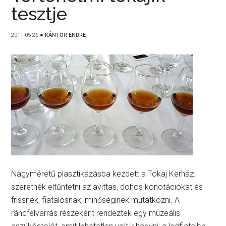
tesztje
2011-05-26
●
KÁNTOR ENDRE
Nagyméretű plasztikázásba kezdett a Tokaj Kerház:
szeretnék eltűntetni az avittas, dohos konotációkat és
frissnek, fiatalosnak, minőséginek mutatkozni. A
ráncfelvarrás részeként rendeztek egy muzeális