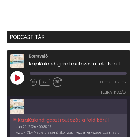
PODCAST TÁR
Borravaló
KajaKaland: gasztroutazás a föld körül
PLAY
1X
00:00
/
00:35:05
EPISODE
FELIRATKOZÁS
KajaKaland: gasztroutazás a föld körül 
Jun 22, 2026 • 00:35:05
Az UNICEF Magyarország jótékonysági kezdeményezése izgalmas, egész éves világkörüli ízutazásra hív, igazi családi program és gasztroedukáció, illetve segítség a rászorulóknak is egyben.