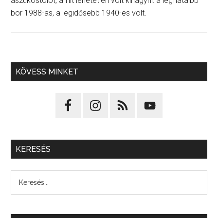
aszúkóstolót, amit lehetetlen volt kihagyni: a legfiatalbb
bor 1988-as, a legidősebb 1940-es volt.
KÖVESS MINKET
KERESÉS