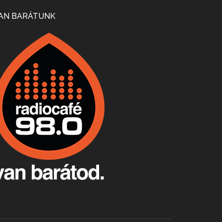
Mi lesz a magyar borágazattal, magyar borral? A kérdés több szempontból is releváns, a gazdasági, környezetei változások sürgős válaszokat igényelnek. Erről beszélgettünk Ercsey Dániellel.
AN BARÁTUNK
A nagy szakácsgeneráció 1. rész - Id. Marchal József és Dobos C. József
Apr 24, 2026 • 00:38:10
Új sorozatunkban a nagy magyarországi szakácsgeneráció tagjairól beszélgetünk: a sorozat első részében a francia születésű, de a magyar konyhára nagy hatást gyakorló Id. Marchal József, és egyik leghíresebb tanítványa, Dobos C. József az alanyaink.
Villány, kékfrankos, Jackfall
Apr 17, 2026 • 00:35:38
Szép nemzetközi versenyeredmények, izgalmas, könnyed, de tartalmas kékfrankosok és portugieserek: ezt a vonalat viszi ma a Jackfall. A lehetőségek mellett vannak azonban kihívások, bőven.
Boston, teadélután, bab és homár
Apr 9, 2026 • 00:37:17
Milyen és mennyi teát öntöttek a bostoni kikötő vizébe, több, mint 250 évvel ezelőtt? És hogy lett a homárból drága étel, amikor régen még a szegények eledele volt és annyi volt belőle, hogy a földekre is hordták tápnak?
Fermentáljunk, a testünk meghálálja!
Apr 3, 2026 • 00:36:07
Egyszerűen fogalmaza: vannak a bélrendszerünkben rossz baktériumok, meg vannak jók. A fermentált élelmiszerekkel a jókat hozzuk előnybe, ráadásul finomat is eszünk – mondja B. Király Györgyi.