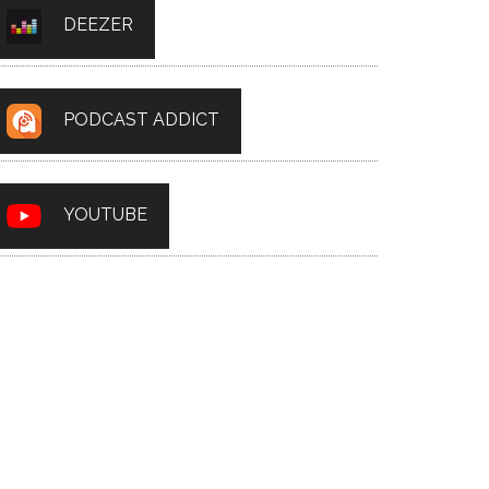
DEEZER
PODCAST ADDICT
YOUTUBE