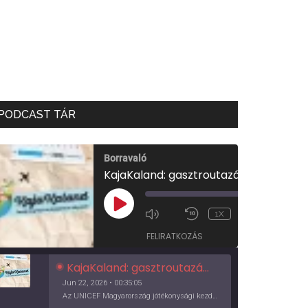
PODCAST TÁR
Borravaló
KajaKaland: gasztroutazás a föld körül
00:00
/
PLAY
1X
00:35:05
EPISODE
FELIRATKOZÁS
KajaKaland: gasztroutazás a föld körül
Jun 22, 2026 • 00:35:05
Az UNICEF Magyarország jótékonysági kezdeményezése izgalmas, egész éves világkörüli ízutazásra hív, igazi családi program és gasztroedukáció, illetve segítség a rászorulóknak is egyben.