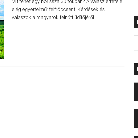
Mit tehet egy borissza 30 fokban? A válasz errefelé
elég egyértelmű: felfröccsent. Kérdések és
válaszok a magyarok felnőtt üdítőjéről.