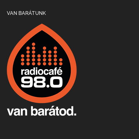
Szép nemzetközi versenyeredmények, izgalmas, könnyed, de tartalmas kékfrankosok és portugieserek: ezt a vonalat viszi ma a Jackfall. A lehetőségek mellett vannak azonban kihívások, bőven.
VAN BARÁTUNK
Boston, teadélután, bab és homár
Apr 9, 2026 • 00:37:17
Milyen és mennyi teát öntöttek a bostoni kikötő vizébe, több, mint 250 évvel ezelőtt? És hogy lett a homárból drága étel, amikor régen még a szegények eledele volt és annyi volt belőle, hogy a földekre is hordták tápnak?
Fermentáljunk, a testünk meghálálja!
Apr 3, 2026 • 00:36:07
Egyszerűen fogalmaza: vannak a bélrendszerünkben rossz baktériumok, meg vannak jók. A fermentált élelmiszerekkel a jókat hozzuk előnybe, ráadásul finomat is eszünk – mondja B. Király Györgyi.