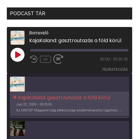
PODCAST TÁR
Borravaló
KajaKaland: gasztroutazás a föld körül
PLAY
1X
00:00
/
00:35:05
EPISODE
FELIRATKOZÁS
KajaKaland: gasztroutazás a föld körül 
Jun 22, 2026 • 00:35:05
Az UNICEF Magyarország jótékonysági kezdeményezése izgalmas, egész éves világkörüli ízutazásra hív, igazi családi program és gasztroedukáció, illetve segítség a rászorulóknak is egyben.