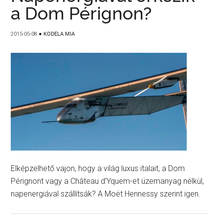
a Dom Pérignon?
2015-05-08
●
KODELA MIA
Elképzelhető vajon, hogy a világ luxus italait, a Dom
Pérignont vagy a Château d’Yquem-et üzemanyag nélkül,
napenergiával szállítsák? A Moët Hennessy szerint igen.