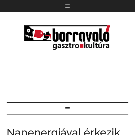
Napenergiával érkezik