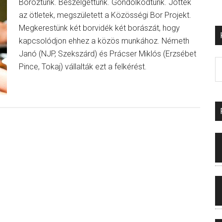
Boroztunk. Beszélgettünk. Gondolkodtunk. Jöttek
az ötletek, megszületett a Közösségi Bor Projekt.
Megkerestünk két borvidék két borászát, hogy
kapcsolódjon ehhez a közös munkához. Németh
Janó (NJP, Szekszárd) és Prácser Miklós (Erzsébet
Pince, Tokaj) vállalták ezt a felkérést.