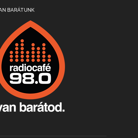
Mi lesz a magyar borágazattal, magyar borral? A kérdés több szempontból is releváns, a gazdasági, környezetei változások sürgős válaszokat igényelnek. Erről beszélgettünk Ercsey Dániellel.
AN BARÁTUNK
A nagy szakácsgeneráció 1. rész - Id. Marchal József és Dobos C. József
Apr 24, 2026 • 00:38:10
Új sorozatunkban a nagy magyarországi szakácsgeneráció tagjairól beszélgetünk: a sorozat első részében a francia születésű, de a magyar konyhára nagy hatást gyakorló Id. Marchal József, és egyik leghíresebb tanítványa, Dobos C. József az alanyaink.
Villány, kékfrankos, Jackfall
Apr 17, 2026 • 00:35:38
Szép nemzetközi versenyeredmények, izgalmas, könnyed, de tartalmas kékfrankosok és portugieserek: ezt a vonalat viszi ma a Jackfall. A lehetőségek mellett vannak azonban kihívások, bőven.
Boston, teadélután, bab és homár
Apr 9, 2026 • 00:37:17
Milyen és mennyi teát öntöttek a bostoni kikötő vizébe, több, mint 250 évvel ezelőtt? És hogy lett a homárból drága étel, amikor régen még a szegények eledele volt és annyi volt belőle, hogy a földekre is hordták tápnak?
Fermentáljunk, a testünk meghálálja!
Apr 3, 2026 • 00:36:07
Egyszerűen fogalmaza: vannak a bélrendszerünkben rossz baktériumok, meg vannak jók. A fermentált élelmiszerekkel a jókat hozzuk előnybe, ráadásul finomat is eszünk – mondja B. Király Györgyi.