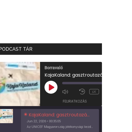
PODCAST TÁR
Borravaló
KajaKaland: gasztroutazás a föld körül
00:00
/
PLAY
1X
00:35:05
EPISODE
FELIRATKOZÁS
KajaKaland: gasztroutazás a föld körül
Jun 22, 2026 • 00:35:05
Az UNICEF Magyarország jótékonysági kezdeményezése izgalmas, egész éves világkörüli ízutazásra hív, igazi családi program és gasztroedukáció, illetve segítség a rászorulóknak is egyben.