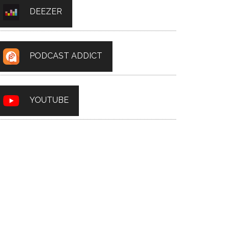
DEEZER
PODCAST ADDICT
YOUTUBE