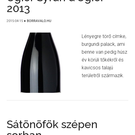
2013
2015-04-15
●
BORRAVALO.HU
Lényegre törő címke,
burgundi palack, ami
benne van pedig húsz
év körüli tőkékről és
kavicsos talajú
területről származik.
Sátönöfök szépen