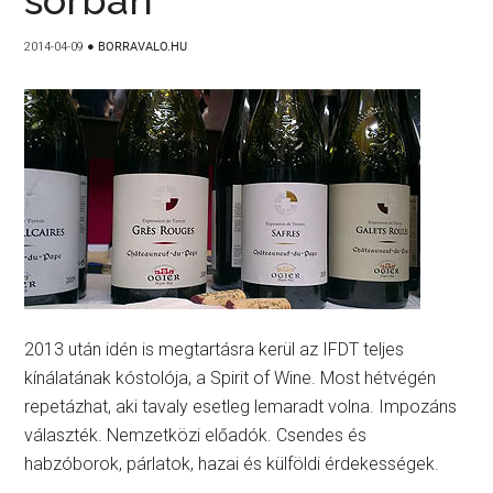
sorban
2014-04-09
●
BORRAVALO.HU
2013 után idén is megtartásra kerül az IFDT teljes
kínálatának kóstolója, a Spirit of Wine. Most hétvégén
repetázhat, aki tavaly esetleg lemaradt volna. Impozáns
választék. Nemzetközi előadók. Csendes és
habzóborok, párlatok, hazai és külföldi érdekességek.