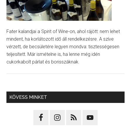
Fater kalandjai a Spirit of Wine-on, ahol rájött: nem lehet
mindent, ha korlátozott idő áll rendelkezésre. A szíve
vérzett, de becsületére legyen mondva: tisztességesen
teljesített. Már ismételne is, ha lenne még idén
cukorkabolt párlat és borisszáknak.
KÖVESS MINKET