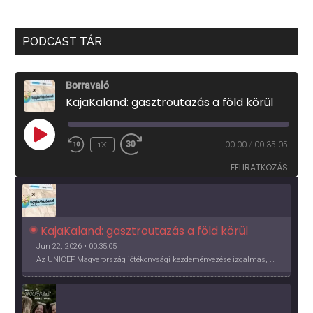
PODCAST TÁR
Borravaló
KajaKaland: gasztroutazás a föld körül
PLAY
1X
00:00
/
00:35:05
EPISODE
FELIRATKOZÁS
KajaKaland: gasztroutazás a föld körül 
Jun 22, 2026 • 00:35:05
Az UNICEF Magyarország jótékonysági kezdeményezése izgalmas, egész éves világkörüli ízutazásra hív, igazi családi program és gasztroedukáció, illetve segítség a rászorulóknak is egyben.