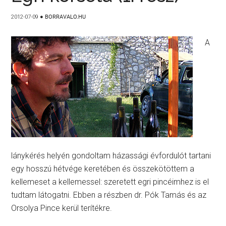
2012-07-09
●
BORRAVALO.HU
A
lánykérés helyén gondoltam házassági évfordulót tartani
egy hosszú hétvége keretében és összekötöttem a
kellemeset a kellemessel: szeretett egri pincéimhez is el
tudtam látogatni. Ebben a részben dr. Pók Tamás és az
Orsolya Pince kerül terítékre.