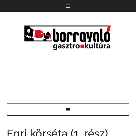
Egri körséta (1. rész)