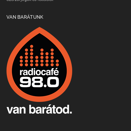
Apr 17, 2026 • 00:35:38
Szép nemzetközi versenyeredmények, izgalmas, könnyed, de tartalmas kékfrankosok és portugieserek: ezt a vonalat viszi ma a Jackfall. A lehetőségek mellett vannak azonban kihívások, bőven.
VAN BARÁTUNK
Boston, teadélután, bab és homár
Apr 9, 2026 • 00:37:17
Milyen és mennyi teát öntöttek a bostoni kikötő vizébe, több, mint 250 évvel ezelőtt? És hogy lett a homárból drága étel, amikor régen még a szegények eledele volt és annyi volt belőle, hogy a földekre is hordták tápnak?
Fermentáljunk, a testünk meghálálja!
Apr 3, 2026 • 00:36:07
Egyszerűen fogalmaza: vannak a bélrendszerünkben rossz baktériumok, meg vannak jók. A fermentált élelmiszerekkel a jókat hozzuk előnybe, ráadásul finomat is eszünk – mondja B. Király Györgyi.