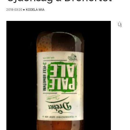
2018-03-20
●
KODELA MIA
Új