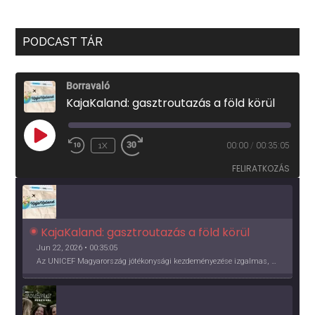
PODCAST TÁR
Borravaló
KajaKaland: gasztroutazás a föld körül
PLAY
1X
00:00
/
00:35:05
EPISODE
FELIRATKOZÁS
KajaKaland: gasztroutazás a föld körül 
Jun 22, 2026 • 00:35:05
Az UNICEF Magyarország jótékonysági kezdeményezése izgalmas, egész éves világkörüli ízutazásra hív, igazi családi program és gasztroedukáció, illetve segítség a rászorulóknak is egyben.