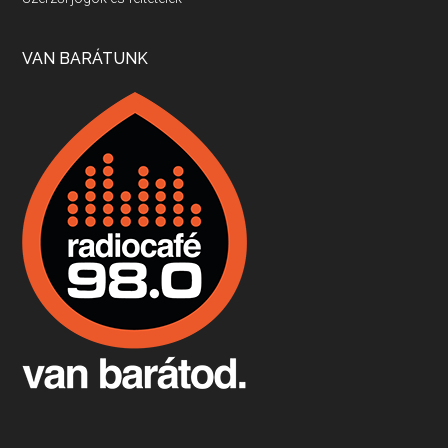
Apr 17, 2026 • 00:35:38
Szép nemzetközi versenyeredmények, izgalmas, könnyed, de tartalmas kékfrankosok és portugieserek: ezt a vonalat viszi ma a Jackfall. A lehetőségek mellett vannak azonban kihívások, bőven.
VAN BARÁTUNK
Boston, teadélután, bab és homár
Apr 9, 2026 • 00:37:17
Milyen és mennyi teát öntöttek a bostoni kikötő vizébe, több, mint 250 évvel ezelőtt? És hogy lett a homárból drága étel, amikor régen még a szegények eledele volt és annyi volt belőle, hogy a földekre is hordták tápnak?
Fermentáljunk, a testünk meghálálja!
Apr 3, 2026 • 00:36:07
Egyszerűen fogalmaza: vannak a bélrendszerünkben rossz baktériumok, meg vannak jók. A fermentált élelmiszerekkel a jókat hozzuk előnybe, ráadásul finomat is eszünk – mondja B. Király Györgyi.