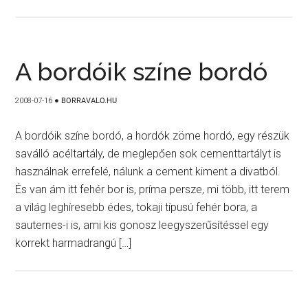
A bordóik színe bordó
2008-07-16
●
BORRAVALO.HU
A bordóik színe bordó, a hordók zöme hordó, egy részük
saválló acéltartály, de meglepően sok cementtartályt is
használnak errefelé, nálunk a cement kiment a divatból.
És van ám itt fehér bor is, príma persze, mi több, itt terem
a világ leghíresebb édes, tokaji típusú fehér bora, a
sauternes-i is, ami kis gonosz leegyszerűsítéssel egy
korrekt harmadrangú […]