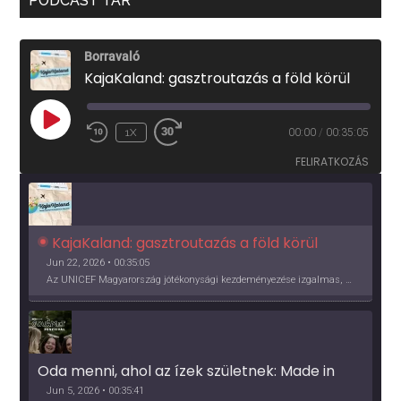
PODCAST TÁR
Borravaló
KajaKaland: gasztroutazás a föld körül
PLAY
1X
00:00
/
00:35:05
EPISODE
FELIRATKOZÁS
KajaKaland: gasztroutazás a föld körül 
Jun 22, 2026 • 00:35:05
Az UNICEF Magyarország jótékonysági kezdeményezése izgalmas, egész éves világkörüli ízutazásra hív, igazi családi program és gasztroedukáció, illetve segítség a rászorulóknak is egyben.
Oda menni, ahol az ízek születnek: Made in 
Vidék, Gourmet Fesztivál 2026
Jun 5, 2026 • 00:35:41