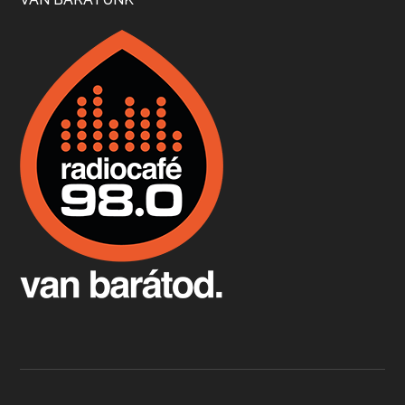
Boston, teadélután, bab és homár
Apr 9, 2026 • 00:37:17
Milyen és mennyi teát öntöttek a bostoni kikötő vizébe, több, mint 250 évvel ezelőtt? És hogy lett a homárból drága étel, amikor régen még a szegények eledele volt és annyi volt belőle, hogy a földekre is hordták tápnak?
Fermentáljunk, a testünk meghálálja!
Apr 3, 2026 • 00:36:07
Egyszerűen fogalmaza: vannak a bélrendszerünkben rossz baktériumok, meg vannak jók. A fermentált élelmiszerekkel a jókat hozzuk előnybe, ráadásul finomat is eszünk – mondja B. Király Györgyi.