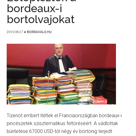
bordeaux-i
bortolvajokat
2015-06-27
●
BORRAVALO.HU
Tizenöt embert ítéltek el Franciaországban bordeaux-i
pincészetek szisztematikus feltöréséért. A vádlottak
büntetése 67000 USD-tól négy év börtönig terjedt.