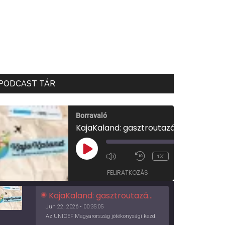
PODCAST TÁR
Borravaló
KajaKaland: gasztroutazás a föld körül
00:00
/
PLAY
1X
00:35:05
EPISODE
FELIRATKOZÁS
KajaKaland: gasztroutazás a föld körül
Jun 22, 2026 • 00:35:05
Az UNICEF Magyarország jótékonysági kezdeményezése izgalmas, egész éves világkörüli ízutazásra hív, igazi családi program és gasztroedukáció, illetve segítség a rászorulóknak is egyben.