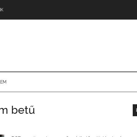
NK
LEM
om betű