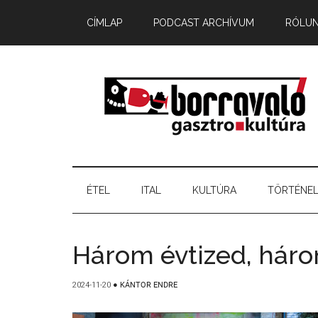
CÍMLAP
PODCAST ARCHÍVUM
RÓLU
ÉTEL
ITAL
KULTÚRA
TÖRTÉNE
Három évtized, hár
2024-11-20
●
KÁNTOR ENDRE