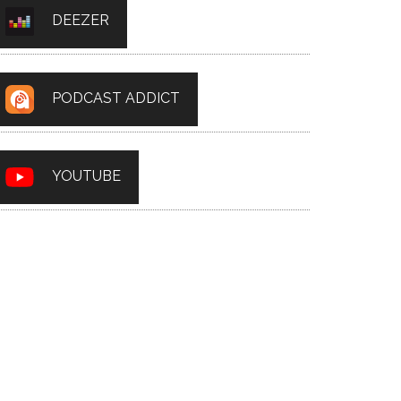
DEEZER
PODCAST ADDICT
YOUTUBE