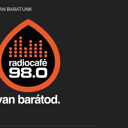
Mi lesz a magyar borágazattal, magyar borral? A kérdés több szempontból is releváns, a gazdasági, környezetei változások sürgős válaszokat igényelnek. Erről beszélgettünk Ercsey Dániellel.
AN BARÁTUNK
A nagy szakácsgeneráció 1. rész - Id. Marchal József és Dobos C. József
Apr 24, 2026 • 00:38:10
Új sorozatunkban a nagy magyarországi szakácsgeneráció tagjairól beszélgetünk: a sorozat első részében a francia születésű, de a magyar konyhára nagy hatást gyakorló Id. Marchal József, és egyik leghíresebb tanítványa, Dobos C. József az alanyaink.
Villány, kékfrankos, Jackfall
Apr 17, 2026 • 00:35:38
Szép nemzetközi versenyeredmények, izgalmas, könnyed, de tartalmas kékfrankosok és portugieserek: ezt a vonalat viszi ma a Jackfall. A lehetőségek mellett vannak azonban kihívások, bőven.
Boston, teadélután, bab és homár
Apr 9, 2026 • 00:37:17
Milyen és mennyi teát öntöttek a bostoni kikötő vizébe, több, mint 250 évvel ezelőtt? És hogy lett a homárból drága étel, amikor régen még a szegények eledele volt és annyi volt belőle, hogy a földekre is hordták tápnak?
Fermentáljunk, a testünk meghálálja!
Apr 3, 2026 • 00:36:07
Egyszerűen fogalmaza: vannak a bélrendszerünkben rossz baktériumok, meg vannak jók. A fermentált élelmiszerekkel a jókat hozzuk előnybe, ráadásul finomat is eszünk – mondja B. Király Györgyi.