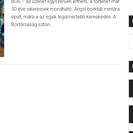
BOR – az üzenet egyszerűen érthető, a történet már
30 éve sikeresnek mondható. Angol borklub mintára
épült, mára a az egyik legismertebb kereskedés. A
Bortársaság sztori.