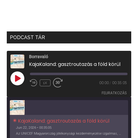
PODCAST TÁR
Borravaló
KajaKaland: gasztroutazás a föld körül
PLAY
1X
00:00
/
00:35:05
EPISODE
FELIRATKOZÁS
KajaKaland: gasztroutazás a föld körül 
Jun 22, 2026 • 00:35:05
Az UNICEF Magyarország jótékonysági kezdeményezése izgalmas, egész éves világkörüli ízutazásra hív, igazi családi program és gasztroedukáció, illetve segítség a rászorulóknak is egyben.