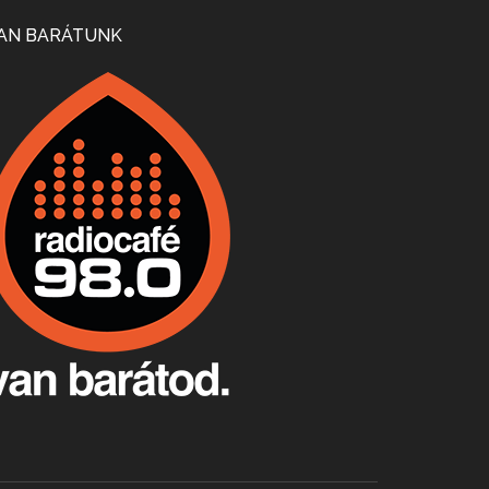
Mi lesz a magyar borágazattal, magyar borral? A kérdés több szempontból is releváns, a gazdasági, környezetei változások sürgős válaszokat igényelnek. Erről beszélgettünk Ercsey Dániellel.
AN BARÁTUNK
A nagy szakácsgeneráció 1. rész - Id. Marchal József és Dobos C. József
Apr 24, 2026 • 00:38:10
Új sorozatunkban a nagy magyarországi szakácsgeneráció tagjairól beszélgetünk: a sorozat első részében a francia születésű, de a magyar konyhára nagy hatást gyakorló Id. Marchal József, és egyik leghíresebb tanítványa, Dobos C. József az alanyaink.
Villány, kékfrankos, Jackfall
Apr 17, 2026 • 00:35:38
Szép nemzetközi versenyeredmények, izgalmas, könnyed, de tartalmas kékfrankosok és portugieserek: ezt a vonalat viszi ma a Jackfall. A lehetőségek mellett vannak azonban kihívások, bőven.
Boston, teadélután, bab és homár
Apr 9, 2026 • 00:37:17
Milyen és mennyi teát öntöttek a bostoni kikötő vizébe, több, mint 250 évvel ezelőtt? És hogy lett a homárból drága étel, amikor régen még a szegények eledele volt és annyi volt belőle, hogy a földekre is hordták tápnak?
Fermentáljunk, a testünk meghálálja!
Apr 3, 2026 • 00:36:07
Egyszerűen fogalmaza: vannak a bélrendszerünkben rossz baktériumok, meg vannak jók. A fermentált élelmiszerekkel a jókat hozzuk előnybe, ráadásul finomat is eszünk – mondja B. Király Györgyi.