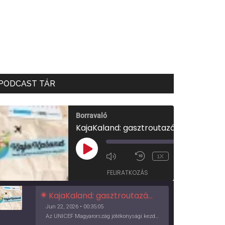
PODCAST TÁR
Borravaló
KajaKaland: gasztroutazás a föld körül
00:00
/
PLAY
1X
00:35:05
EPISODE
FELIRATKOZÁS
KajaKaland: gasztroutazás a föld körül
Jun 22, 2026 • 00:35:05
Az UNICEF Magyarország jótékonysági kezdeményezése izgalmas, egész éves világkörüli ízutazásra hív, igazi családi program és gasztroedukáció, illetve segítség a rászorulóknak is egyben.