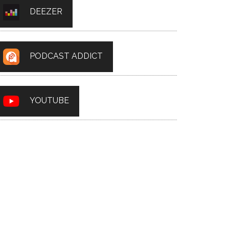
DEEZER
PODCAST ADDICT
YOUTUBE