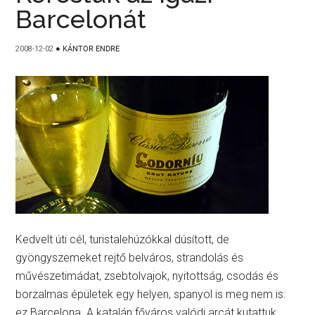
Barcelonát
2008-12-02
●
KÁNTOR ENDRE
Kedvelt úti cél, turistalehúzókkal dúsított, de
gyöngyszemeket rejtő belváros, strandolás és
művészetimádat, zsebtolvajok, nyitottság, csodás és
borzalmas épületek egy helyen, spanyol is meg nem is:
ez Barcelona. A katalán főváros valódi arcát kutattuk,