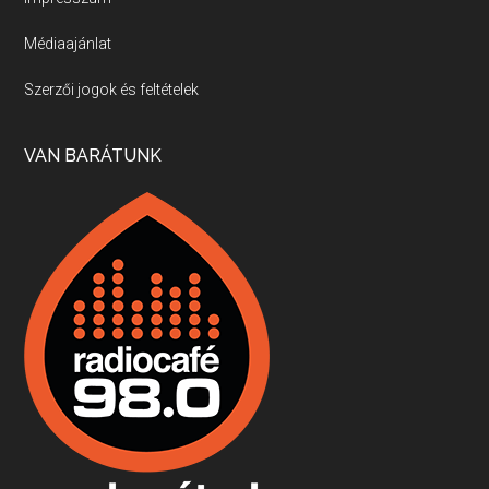
Médiaajánlat
Villány, kékfrankos, Jackfall
Szerzői jogok és feltételek
Apr 17, 2026 • 00:35:38
Szép nemzetközi versenyeredmények, izgalmas, könnyed, de tartalmas kékfrankosok és portugieserek: ezt a vonalat viszi ma a Jackfall. A lehetőségek mellett vannak azonban kihívások, bőven.
VAN BARÁTUNK
Boston, teadélután, bab és homár
Apr 9, 2026 • 00:37:17
Milyen és mennyi teát öntöttek a bostoni kikötő vizébe, több, mint 250 évvel ezelőtt? És hogy lett a homárból drága étel, amikor régen még a szegények eledele volt és annyi volt belőle, hogy a földekre is hordták tápnak?
Fermentáljunk, a testünk meghálálja!
Apr 3, 2026 • 00:36:07
Egyszerűen fogalmaza: vannak a bélrendszerünkben rossz baktériumok, meg vannak jók. A fermentált élelmiszerekkel a jókat hozzuk előnybe, ráadásul finomat is eszünk – mondja B. Király Györgyi.