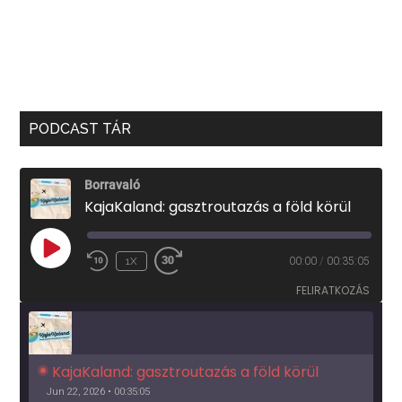
PODCAST TÁR
Borravaló
KajaKaland: gasztroutazás a föld körül
PLAY
1X
00:00
/
00:35:05
EPISODE
FELIRATKOZÁS
KajaKaland: gasztroutazás a föld körül 
Jun 22, 2026 • 00:35:05