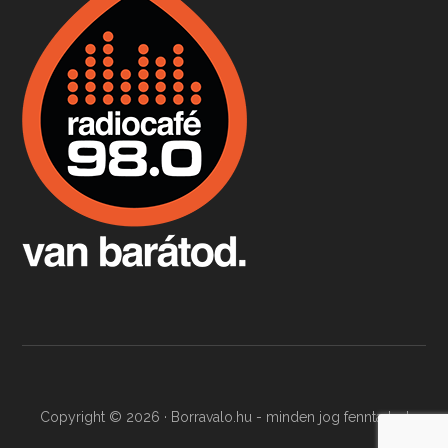
Boston, teadélután, bab és homár
Apr 9, 2026 • 00:37:17
Milyen és mennyi teát öntöttek a bostoni kikötő vizébe, több, mint 250 évvel ezelőtt? És hogy lett a homárból drága étel, amikor régen még a szegények eledele volt és annyi volt belőle, hogy a földekre is hordták tápnak?
Fermentáljunk, a testünk meghálálja!
Apr 3, 2026 • 00:36:07
Egyszerűen fogalmaza: vannak a bélrendszerünkben rossz baktériumok, meg vannak jók. A fermentált élelmiszerekkel a jókat hozzuk előnybe, ráadásul finomat is eszünk – mondja B. Király Györgyi.
Copyright © 2026 · Borravalo.hu - minden jog fenntartva!