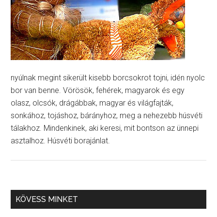
nyúlnak megint sikerült kisebb borcsokrot tojni, idén nyolc
bor van benne. Vörösök, fehérek, magyarok és egy
olasz, olcsók, drágábbak, magyar és világfajták,
sonkához, tojáshoz, bárányhoz, meg a nehezebb húsvéti
tálakhoz. Mindenkinek, aki keresi, mit bontson az ünnepi
asztalhoz. Húsvéti borajánlat.
KÖVESS MINKET