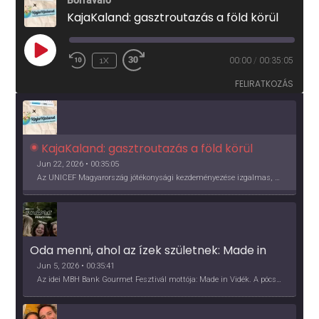
Borravaló
KajaKaland: gasztroutazás a föld körül
PLAY
1X
00:00
/
00:35:05
EPISODE
FELIRATKOZÁS
KajaKaland: gasztroutazás a föld körül 
Jun 22, 2026 • 00:35:05
Az UNICEF Magyarország jótékonysági kezdeményezése izgalmas, egész éves világkörüli ízutazásra hív, igazi családi program és gasztroedukáció, illetve segítség a rászorulóknak is egyben.
Oda menni, ahol az ízek születnek: Made in 
Vidék, Gourmet Fesztivál 2026
Jun 5, 2026 • 00:35:41
Az idei MBH Bank Gourmet Fesztivál mottója: Made in Vidék. A pócsmegyeri Papi, a mályinkai Iszkor és a szigligeti Villa Kabala tulajdonosai beszélnek arról, hogy mit jelentenek nekik a vidék ízei.