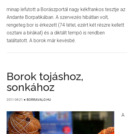
minap lefutott a Borászportál nagy kékfrankos tesztje az
Andante Borpatikában. A szervezés hibátlan volt,
rengeteg bor is érkezett (74 tétel, ezért két részre kellett
osztani a bírákat) és a diktált tempó is rendben
találtatott. A borok már kevésbé.
Borok tojáshoz,
sonkához
2011-04-21
●
BORRAVALO.HU
A