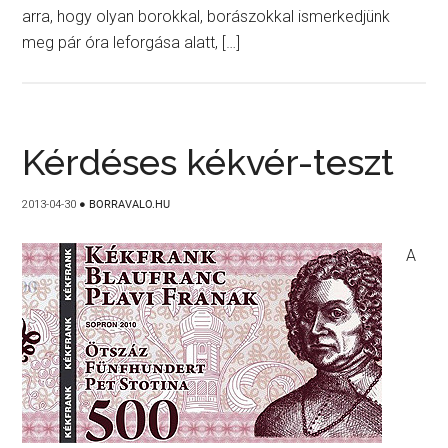
arra, hogy olyan borokkal, borászokkal ismerkedjünk
meg pár óra leforgása alatt, […]
Kérdéses kékvér-teszt
2013-04-30
●
BORRAVALO.HU
A