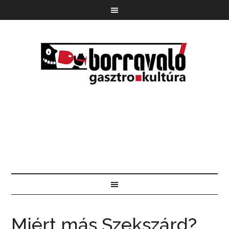
Miért más Szekszárd?