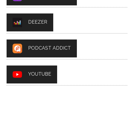
DEEZER
PODCAST ADDICT
YOUTUBE