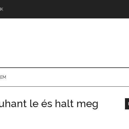
NK
LEM
uhant le és halt meg