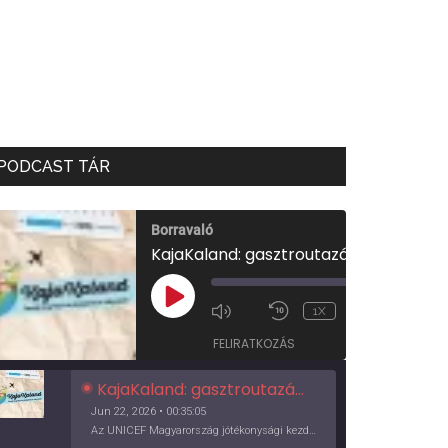
PODCAST TÁR
Borravaló
KajaKaland: gasztroutazás a föld körül
00:00
/
PLAY
1X
00:35:05
EPISODE
FELIRATKOZÁS
KajaKaland: gasztroutazás a föld körül
Jun 22, 2026 • 00:35:05
Az UNICEF Magyarország jótékonysági kezdeményezése izgalmas, egész éves világkörüli ízutazásra hív, igazi családi program és gasztroedukáció, illetve segítség a rászorulóknak is egyben.