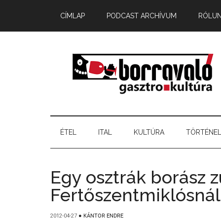
CÍMLAP
PODCAST ARCHÍVUM
RÓLU
ÉTEL
ITAL
KULTÚRA
TÖRTÉNE
Egy osztrák borász z
Fertőszentmiklósnál
2012-04-27
●
KÁNTOR ENDRE