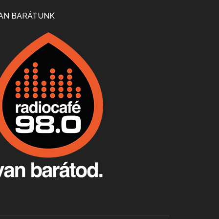
Mi lesz a magyar borágazattal, magyar borral? A kérdés több szempontból is releváns, a gazdasági, környezetei változások sürgős válaszokat igényelnek. Erről beszélgettünk Ercsey Dániellel.
AN BARÁTUNK
A nagy szakácsgeneráció 1. rész - Id. Marchal József és Dobos C. József
Apr 24, 2026 • 00:38:10
Új sorozatunkban a nagy magyarországi szakácsgeneráció tagjairól beszélgetünk: a sorozat első részében a francia születésű, de a magyar konyhára nagy hatást gyakorló Id. Marchal József, és egyik leghíresebb tanítványa, Dobos C. József az alanyaink.
Villány, kékfrankos, Jackfall
Apr 17, 2026 • 00:35:38
Szép nemzetközi versenyeredmények, izgalmas, könnyed, de tartalmas kékfrankosok és portugieserek: ezt a vonalat viszi ma a Jackfall. A lehetőségek mellett vannak azonban kihívások, bőven.
Boston, teadélután, bab és homár
Apr 9, 2026 • 00:37:17
Milyen és mennyi teát öntöttek a bostoni kikötő vizébe, több, mint 250 évvel ezelőtt? És hogy lett a homárból drága étel, amikor régen még a szegények eledele volt és annyi volt belőle, hogy a földekre is hordták tápnak?
Fermentáljunk, a testünk meghálálja!
Apr 3, 2026 • 00:36:07
Egyszerűen fogalmaza: vannak a bélrendszerünkben rossz baktériumok, meg vannak jók. A fermentált élelmiszerekkel a jókat hozzuk előnybe, ráadásul finomat is eszünk – mondja B. Király Györgyi.