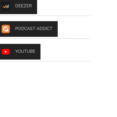
DEEZER
PODCAST ADDICT
YOUTUBE