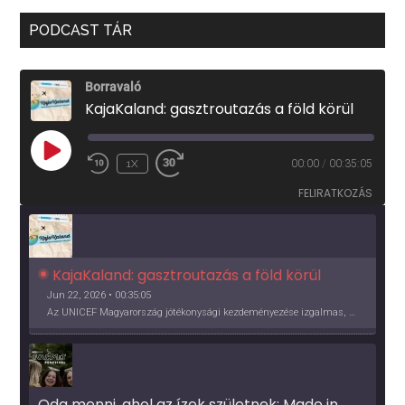
PODCAST TÁR
Borravaló
KajaKaland: gasztroutazás a föld körül
PLAY
1X
00:00
/
00:35:05
EPISODE
FELIRATKOZÁS
KajaKaland: gasztroutazás a föld körül 
Jun 22, 2026 • 00:35:05
Az UNICEF Magyarország jótékonysági kezdeményezése izgalmas, egész éves világkörüli ízutazásra hív, igazi családi program és gasztroedukáció, illetve segítség a rászorulóknak is egyben.
Oda menni, ahol az ízek születnek: Made in 