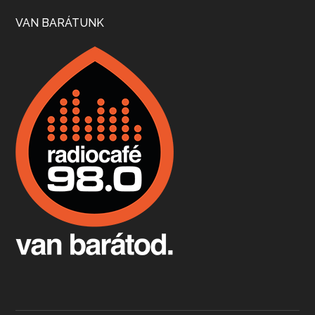
Szép nemzetközi versenyeredmények, izgalmas, könnyed, de tartalmas kékfrankosok és portugieserek: ezt a vonalat viszi ma a Jackfall. A lehetőségek mellett vannak azonban kihívások, bőven.
VAN BARÁTUNK
Boston, teadélután, bab és homár
Apr 9, 2026 • 00:37:17
Milyen és mennyi teát öntöttek a bostoni kikötő vizébe, több, mint 250 évvel ezelőtt? És hogy lett a homárból drága étel, amikor régen még a szegények eledele volt és annyi volt belőle, hogy a földekre is hordták tápnak?
Fermentáljunk, a testünk meghálálja!
Apr 3, 2026 • 00:36:07
Egyszerűen fogalmaza: vannak a bélrendszerünkben rossz baktériumok, meg vannak jók. A fermentált élelmiszerekkel a jókat hozzuk előnybe, ráadásul finomat is eszünk – mondja B. Király Györgyi.