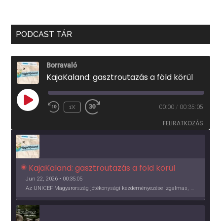
PODCAST TÁR
Borravaló
KajaKaland: gasztroutazás a föld körül
PLAY
1X
00:00
/
00:35:05
EPISODE
FELIRATKOZÁS
KajaKaland: gasztroutazás a föld körül 
Jun 22, 2026 • 00:35:05
Az UNICEF Magyarország jótékonysági kezdeményezése izgalmas, egész éves világkörüli ízutazásra hív, igazi családi program és gasztroedukáció, illetve segítség a rászorulóknak is egyben.