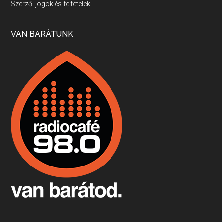
Szerzői jogok és feltételek
Apr 17, 2026 • 00:35:38
Szép nemzetközi versenyeredmények, izgalmas, könnyed, de tartalmas kékfrankosok és portugieserek: ezt a vonalat viszi ma a Jackfall. A lehetőségek mellett vannak azonban kihívások, bőven.
VAN BARÁTUNK
Boston, teadélután, bab és homár
Apr 9, 2026 • 00:37:17
Milyen és mennyi teát öntöttek a bostoni kikötő vizébe, több, mint 250 évvel ezelőtt? És hogy lett a homárból drága étel, amikor régen még a szegények eledele volt és annyi volt belőle, hogy a földekre is hordták tápnak?
Fermentáljunk, a testünk meghálálja!
Apr 3, 2026 • 00:36:07
Egyszerűen fogalmaza: vannak a bélrendszerünkben rossz baktériumok, meg vannak jók. A fermentált élelmiszerekkel a jókat hozzuk előnybe, ráadásul finomat is eszünk – mondja B. Király Györgyi.