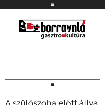
A szülőszoba előtt állva