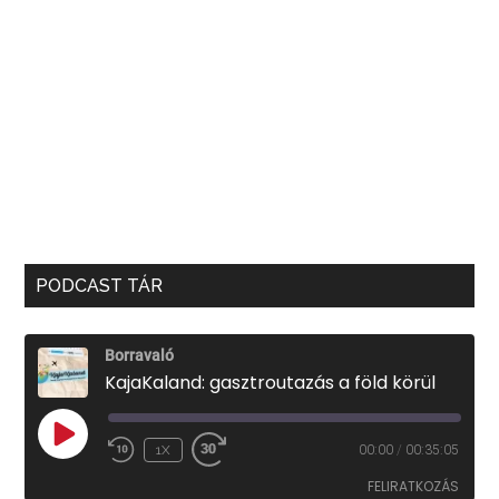
PODCAST TÁR
Borravaló
KajaKaland: gasztroutazás a föld körül
PLAY
1X
00:00
/
00:35:05
EPISODE
FELIRATKOZÁS