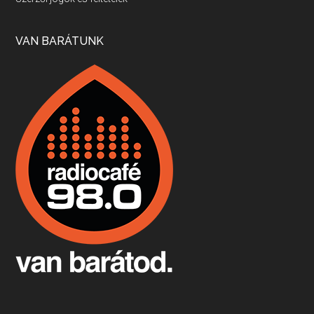
Apr 17, 2026 • 00:35:38
Szép nemzetközi versenyeredmények, izgalmas, könnyed, de tartalmas kékfrankosok és portugieserek: ezt a vonalat viszi ma a Jackfall. A lehetőségek mellett vannak azonban kihívások, bőven.
VAN BARÁTUNK
Boston, teadélután, bab és homár
Apr 9, 2026 • 00:37:17
Milyen és mennyi teát öntöttek a bostoni kikötő vizébe, több, mint 250 évvel ezelőtt? És hogy lett a homárból drága étel, amikor régen még a szegények eledele volt és annyi volt belőle, hogy a földekre is hordták tápnak?
Fermentáljunk, a testünk meghálálja!
Apr 3, 2026 • 00:36:07
Egyszerűen fogalmaza: vannak a bélrendszerünkben rossz baktériumok, meg vannak jók. A fermentált élelmiszerekkel a jókat hozzuk előnybe, ráadásul finomat is eszünk – mondja B. Király Györgyi.