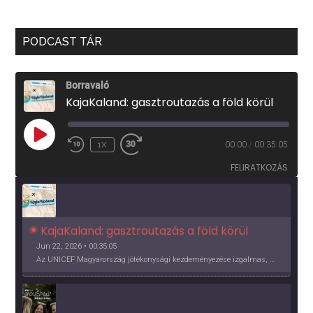
PODCAST TÁR
Borravaló
KajaKaland: gasztroutazás a föld körül
PLAY
1X
00:00
/
00:35:05
EPISODE
FELIRATKOZÁS
KajaKaland: gasztroutazás a föld körül 
Jun 22, 2026 • 00:35:05
Az UNICEF Magyarország jótékonysági kezdeményezése izgalmas, egész éves világkörüli ízutazásra hív, igazi családi program és gasztroedukáció, illetve segítség a rászorulóknak is egyben.