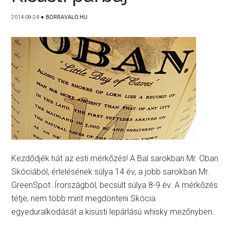
2014-09-24
●
BORRAVALO.HU
Kezdődjék hát az esti mérkőzés! A Bal sarokban Mr. Oban
Skóciából, érlelésének súlya 14 év, a jobb sarokban Mr.
GreenSpot Írországból, becsült súlya 8-9 év. A mérkőzés
tétje, nem több mint megdönteni Skócia
egyeduralkodását a kisüsti lepárlású whisky mezőnyben.