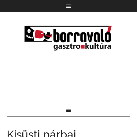
Kisüsti párbaj