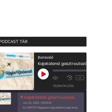
PODCAST TÁR
Borravaló
KajaKaland: gasztroutazás a föld körül
00:00
/
PLAY
1X
00:35:05
EPISODE
FELIRATKOZÁS
KajaKaland: gasztroutazás a föld körül
Jun 22, 2026 • 00:35:05
Az UNICEF Magyarország jótékonysági kezdeményezése izgalmas, egész éves világkörüli ízutazásra hív, igazi családi program és gasztroedukáció, illetve segítség a rászorulóknak is egyben.