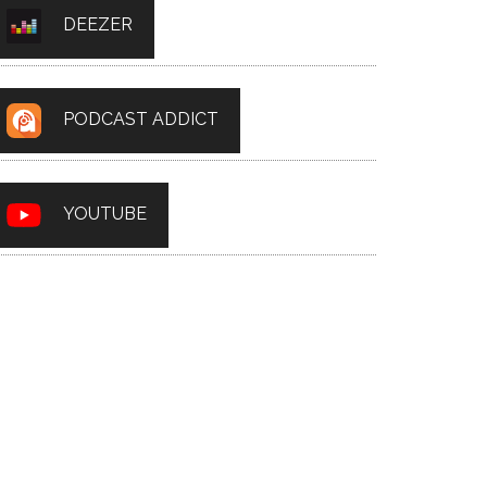
DEEZER
PODCAST ADDICT
YOUTUBE