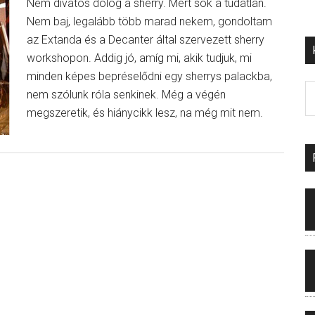
Nem divatos dolog a sherry. Mert sok a tudatlan.
Nem baj, legalább több marad nekem, gondoltam
az Extanda és a Decanter által szervezett sherry
workshopon. Addig jó, amíg mi, akik tudjuk, mi
minden képes bepréselődni egy sherrys palackba,
nem szólunk róla senkinek. Még a végén
megszeretik, és hiánycikk lesz, na még mit nem.