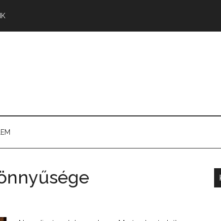
NK
LEM
 könnyűsége