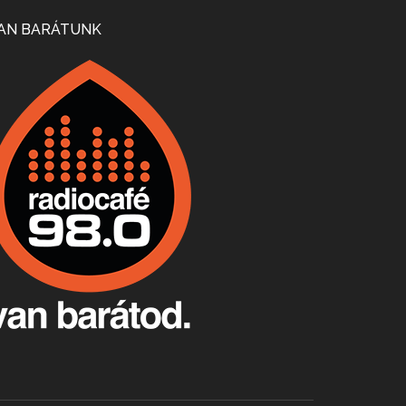
Mi lesz a magyar borágazattal, magyar borral? A kérdés több szempontból is releváns, a gazdasági, környezetei változások sürgős válaszokat igényelnek. Erről beszélgettünk Ercsey Dániellel.
AN BARÁTUNK
A nagy szakácsgeneráció 1. rész - Id. Marchal József és Dobos C. József
Apr 24, 2026 • 00:38:10
Új sorozatunkban a nagy magyarországi szakácsgeneráció tagjairól beszélgetünk: a sorozat első részében a francia születésű, de a magyar konyhára nagy hatást gyakorló Id. Marchal József, és egyik leghíresebb tanítványa, Dobos C. József az alanyaink.
Villány, kékfrankos, Jackfall
Apr 17, 2026 • 00:35:38
Szép nemzetközi versenyeredmények, izgalmas, könnyed, de tartalmas kékfrankosok és portugieserek: ezt a vonalat viszi ma a Jackfall. A lehetőségek mellett vannak azonban kihívások, bőven.
Boston, teadélután, bab és homár
Apr 9, 2026 • 00:37:17
Milyen és mennyi teát öntöttek a bostoni kikötő vizébe, több, mint 250 évvel ezelőtt? És hogy lett a homárból drága étel, amikor régen még a szegények eledele volt és annyi volt belőle, hogy a földekre is hordták tápnak?
Fermentáljunk, a testünk meghálálja!
Apr 3, 2026 • 00:36:07
Egyszerűen fogalmaza: vannak a bélrendszerünkben rossz baktériumok, meg vannak jók. A fermentált élelmiszerekkel a jókat hozzuk előnybe, ráadásul finomat is eszünk – mondja B. Király Györgyi.