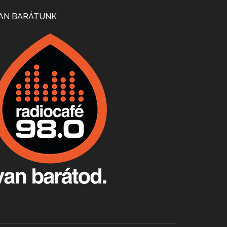
Mi lesz a magyar borágazattal, magyar borral? A kérdés több szempontból is releváns, a gazdasági, környezetei változások sürgős válaszokat igényelnek. Erről beszélgettünk Ercsey Dániellel.
AN BARÁTUNK
A nagy szakácsgeneráció 1. rész - Id. Marchal József és Dobos C. József
Apr 24, 2026 • 00:38:10
Új sorozatunkban a nagy magyarországi szakácsgeneráció tagjairól beszélgetünk: a sorozat első részében a francia születésű, de a magyar konyhára nagy hatást gyakorló Id. Marchal József, és egyik leghíresebb tanítványa, Dobos C. József az alanyaink.
Villány, kékfrankos, Jackfall
Apr 17, 2026 • 00:35:38
Szép nemzetközi versenyeredmények, izgalmas, könnyed, de tartalmas kékfrankosok és portugieserek: ezt a vonalat viszi ma a Jackfall. A lehetőségek mellett vannak azonban kihívások, bőven.
Boston, teadélután, bab és homár
Apr 9, 2026 • 00:37:17
Milyen és mennyi teát öntöttek a bostoni kikötő vizébe, több, mint 250 évvel ezelőtt? És hogy lett a homárból drága étel, amikor régen még a szegények eledele volt és annyi volt belőle, hogy a földekre is hordták tápnak?
Fermentáljunk, a testünk meghálálja!
Apr 3, 2026 • 00:36:07
Egyszerűen fogalmaza: vannak a bélrendszerünkben rossz baktériumok, meg vannak jók. A fermentált élelmiszerekkel a jókat hozzuk előnybe, ráadásul finomat is eszünk – mondja B. Király Györgyi.