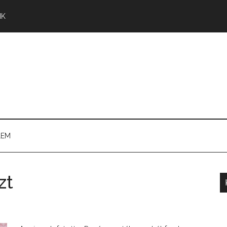
NK
LEM
zt