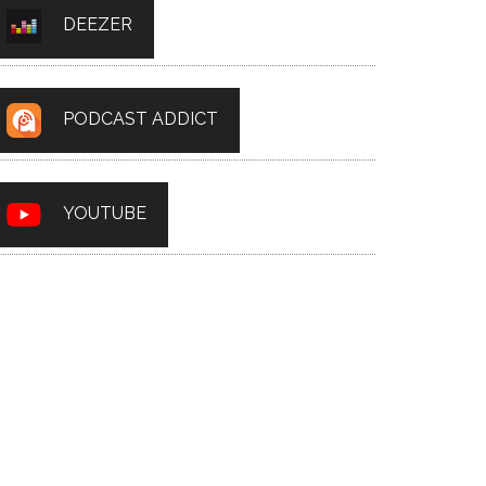
DEEZER
PODCAST ADDICT
YOUTUBE