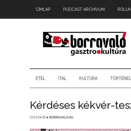
CÍMLAP
PODCAST ARCHÍVUM
RÓLU
ÉTEL
ITAL
KULTÚRA
TÖRTÉNE
Kérdéses kékvér-tes
2013-04-30
●
BORRAVALO.HU