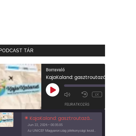
PODCAST TÁR
Borravaló
KajaKaland: gasztroutazás a föld körül
00:00
/
PLAY
1X
00:35:05
EPISODE
FELIRATKOZÁS
KajaKaland: gasztroutazás a föld körül
Jun 22, 2026 • 00:35:05
Az UNICEF Magyarország jótékonysági kezdeményezése izgalmas, egész éves világkörüli ízutazásra hív, igazi családi program és gasztroedukáció, illetve segítség a rászorulóknak is egyben.