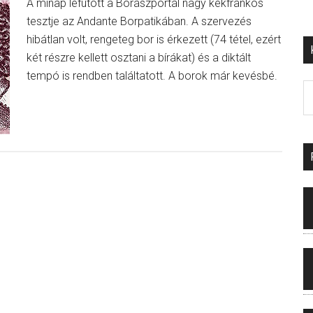
A minap lefutott a Borászportál nagy kékfrankos
tesztje az Andante Borpatikában. A szervezés
hibátlan volt, rengeteg bor is érkezett (74 tétel, ezért
két részre kellett osztani a bírákat) és a diktált
tempó is rendben találtatott. A borok már kevésbé.