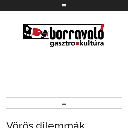
Vörös dilemmák