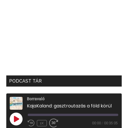
PODCAST TÁR
Borravaló
KajaKaland: gasztroutazás a föld körül
PLAY
1X
00:00
/
00:35:05
EPISODE