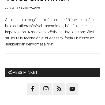
2010-06-16
●
BORRAVALO.HU
A cím nem a magát a történelem derítőjébe leküzdő honi
baloldal útkeresésével kapcsolatos, bár útkereséssel
kapcsolatos. A magyar vörösbor stilisztikai-szemléleti-
strukturális-technológiai billegéséről foglaljuk össze az
alábbiakban benyomásainkat.
KÖVESS MINKET