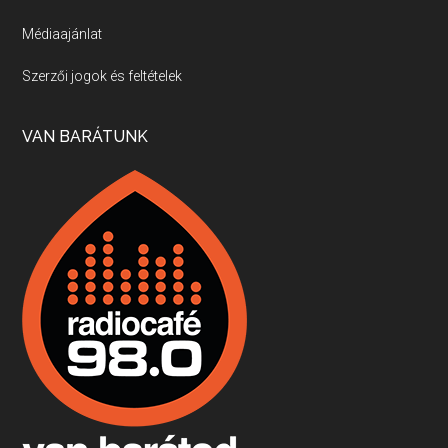
Médiaajánlat
Villány, kékfrankos, Jackfall
Szerzői jogok és feltételek
Apr 17, 2026 • 00:35:38
Szép nemzetközi versenyeredmények, izgalmas, könnyed, de tartalmas kékfrankosok és portugieserek: ezt a vonalat viszi ma a Jackfall. A lehetőségek mellett vannak azonban kihívások, bőven.
VAN BARÁTUNK
Boston, teadélután, bab és homár
Apr 9, 2026 • 00:37:17
Milyen és mennyi teát öntöttek a bostoni kikötő vizébe, több, mint 250 évvel ezelőtt? És hogy lett a homárból drága étel, amikor régen még a szegények eledele volt és annyi volt belőle, hogy a földekre is hordták tápnak?
Fermentáljunk, a testünk meghálálja!
Apr 3, 2026 • 00:36:07
Egyszerűen fogalmaza: vannak a bélrendszerünkben rossz baktériumok, meg vannak jók. A fermentált élelmiszerekkel a jókat hozzuk előnybe, ráadásul finomat is eszünk – mondja B. Király Györgyi.