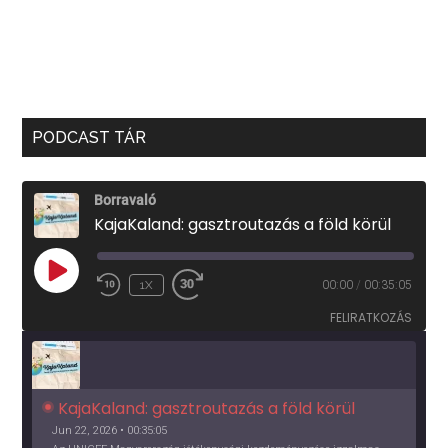
PODCAST TÁR
Borravaló
KajaKaland: gasztroutazás a föld körül
PLAY
1X
00:00
/
00:35:05
EPISODE
FELIRATKOZÁS
KajaKaland: gasztroutazás a föld körül 
Jun 22, 2026 • 00:35:05