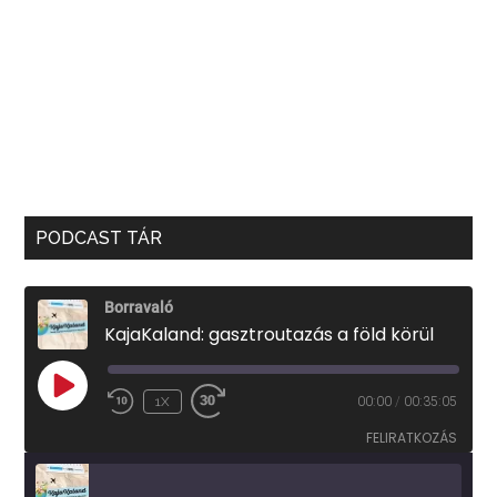
PODCAST TÁR
Borravaló
KajaKaland: gasztroutazás a föld körül
PLAY
1X
00:00
/
00:35:05
EPISODE
FELIRATKOZÁS