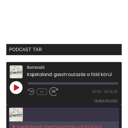
PODCAST TÁR
Borravaló
KajaKaland: gasztroutazás a föld körül
PLAY
1X
00:00
/
00:35:05
EPISODE
FELIRATKOZÁS
KajaKaland: gasztroutazás a föld körül 