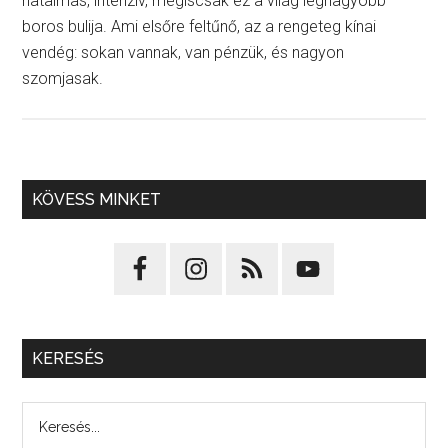
hatalmas, intenzív, mégiscsak ez a világ legnagyobb
boros bulija. Ami elsőre feltűnő, az a rengeteg kínai
vendég: sokan vannak, van pénzük, és nagyon
szomjasak.
KÖVESS MINKET
KERESÉS