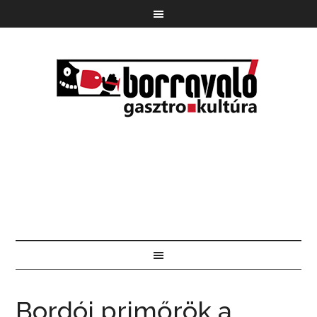
Bordói primőrök a