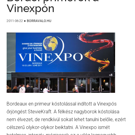
Vinexpón
2011-06-22
●
BORRAVALO.HU
Bordeaux en primeur kóstolással indított a Vinexpós
őrjöngést StevieKraft. A félkész nagyborok kóstolása
nem élvezet, de rendkívül sokat lehet tanulni belőle, ezért
célszerű olykor-olykor beiktatni. A Vinexpo ismét