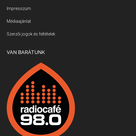
Impresszum
Médiaajánlat
Villány, kékfrankos, Jackfall
Szerzői jogok és feltételek
Apr 17, 2026 • 00:35:38
Szép nemzetközi versenyeredmények, izgalmas, könnyed, de tartalmas kékfrankosok és portugieserek: ezt a vonalat viszi ma a Jackfall. A lehetőségek mellett vannak azonban kihívások, bőven.
VAN BARÁTUNK
Boston, teadélután, bab és homár
Apr 9, 2026 • 00:37:17
Milyen és mennyi teát öntöttek a bostoni kikötő vizébe, több, mint 250 évvel ezelőtt? És hogy lett a homárból drága étel, amikor régen még a szegények eledele volt és annyi volt belőle, hogy a földekre is hordták tápnak?
Fermentáljunk, a testünk meghálálja!
Apr 3, 2026 • 00:36:07
Egyszerűen fogalmaza: vannak a bélrendszerünkben rossz baktériumok, meg vannak jók. A fermentált élelmiszerekkel a jókat hozzuk előnybe, ráadásul finomat is eszünk – mondja B. Király Györgyi.