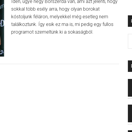
Idén, ugye négy Borszerda van, ami azt jelenti, hogy
sokkal több esély arra, hogy olyan borokat
kóstoljunk féláron, melyekkel még esetleg nem
találkoztunk. Így esik ez ma is, mi pedig egy fullos
programot szemeltünk ki a sokaságból.