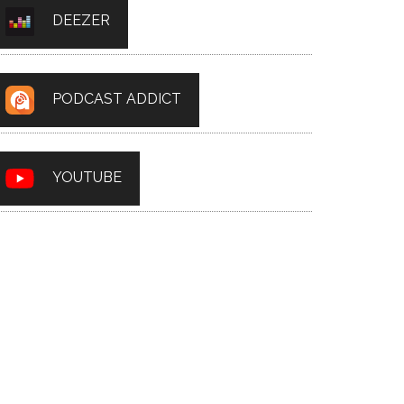
DEEZER
PODCAST ADDICT
YOUTUBE