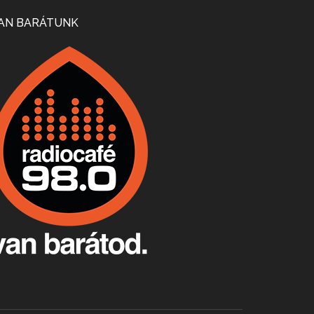
Mi lesz a magyar borágazattal, magyar borral? A kérdés több szempontból is releváns, a gazdasági, környezetei változások sürgős válaszokat igényelnek. Erről beszélgettünk Ercsey Dániellel.
AN BARÁTUNK
A nagy szakácsgeneráció 1. rész - Id. Marchal József és Dobos C. József
Apr 24, 2026 • 00:38:10
Új sorozatunkban a nagy magyarországi szakácsgeneráció tagjairól beszélgetünk: a sorozat első részében a francia születésű, de a magyar konyhára nagy hatást gyakorló Id. Marchal József, és egyik leghíresebb tanítványa, Dobos C. József az alanyaink.
Villány, kékfrankos, Jackfall
Apr 17, 2026 • 00:35:38
Szép nemzetközi versenyeredmények, izgalmas, könnyed, de tartalmas kékfrankosok és portugieserek: ezt a vonalat viszi ma a Jackfall. A lehetőségek mellett vannak azonban kihívások, bőven.
Boston, teadélután, bab és homár
Apr 9, 2026 • 00:37:17
Milyen és mennyi teát öntöttek a bostoni kikötő vizébe, több, mint 250 évvel ezelőtt? És hogy lett a homárból drága étel, amikor régen még a szegények eledele volt és annyi volt belőle, hogy a földekre is hordták tápnak?
Fermentáljunk, a testünk meghálálja!
Apr 3, 2026 • 00:36:07
Egyszerűen fogalmaza: vannak a bélrendszerünkben rossz baktériumok, meg vannak jók. A fermentált élelmiszerekkel a jókat hozzuk előnybe, ráadásul finomat is eszünk – mondja B. Király Györgyi.