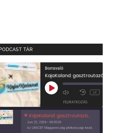
PODCAST TÁR
Borravaló
KajaKaland: gasztroutazás a föld körül
00:00
/
PLAY
1X
00:35:05
EPISODE
FELIRATKOZÁS
KajaKaland: gasztroutazás a föld körül
Jun 22, 2026 • 00:35:05
Az UNICEF Magyarország jótékonysági kezdeményezése izgalmas, egész éves világkörüli ízutazásra hív, igazi családi program és gasztroedukáció, illetve segítség a rászorulóknak is egyben.