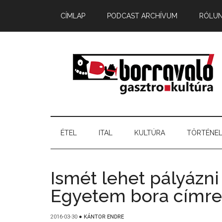
CÍMLAP
PODCAST ARCHÍVUM
RÓLU
ÉTEL
ITAL
KULTÚRA
TÖRTÉNE
Ismét lehet pályázn
Egyetem bora címre
2016-03-30
●
KÁNTOR ENDRE