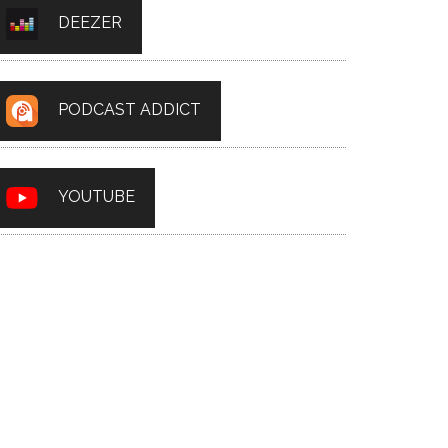
DEEZER
PODCAST ADDICT
YOUTUBE