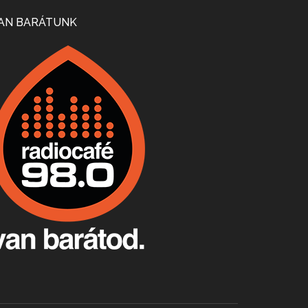
Mi lesz a magyar borágazattal, magyar borral? A kérdés több szempontból is releváns, a gazdasági, környezetei változások sürgős válaszokat igényelnek. Erről beszélgettünk Ercsey Dániellel.
AN BARÁTUNK
A nagy szakácsgeneráció 1. rész - Id. Marchal József és Dobos C. József
Apr 24, 2026 • 00:38:10
Új sorozatunkban a nagy magyarországi szakácsgeneráció tagjairól beszélgetünk: a sorozat első részében a francia születésű, de a magyar konyhára nagy hatást gyakorló Id. Marchal József, és egyik leghíresebb tanítványa, Dobos C. József az alanyaink.
Villány, kékfrankos, Jackfall
Apr 17, 2026 • 00:35:38
Szép nemzetközi versenyeredmények, izgalmas, könnyed, de tartalmas kékfrankosok és portugieserek: ezt a vonalat viszi ma a Jackfall. A lehetőségek mellett vannak azonban kihívások, bőven.
Boston, teadélután, bab és homár
Apr 9, 2026 • 00:37:17
Milyen és mennyi teát öntöttek a bostoni kikötő vizébe, több, mint 250 évvel ezelőtt? És hogy lett a homárból drága étel, amikor régen még a szegények eledele volt és annyi volt belőle, hogy a földekre is hordták tápnak?
Fermentáljunk, a testünk meghálálja!
Apr 3, 2026 • 00:36:07
Egyszerűen fogalmaza: vannak a bélrendszerünkben rossz baktériumok, meg vannak jók. A fermentált élelmiszerekkel a jókat hozzuk előnybe, ráadásul finomat is eszünk – mondja B. Király Györgyi.