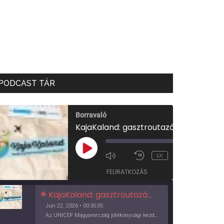
PODCAST TÁR
Borravaló
KajaKaland: gasztroutazás a föld körül
00:00
/
PLAY
1X
00:35:05
EPISODE
FELIRATKOZÁS
KajaKaland: gasztroutazás a föld körül
Jun 22, 2026 • 00:35:05
Az UNICEF Magyarország jótékonysági kezdeményezése izgalmas, egész éves világkörüli ízutazásra hív, igazi családi program és gasztroedukáció, illetve segítség a rászorulóknak is egyben.