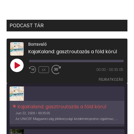
PODCAST TÁR
Borravaló
KajaKaland: gasztroutazás a föld körül
PLAY
1X
00:00
/
00:35:05
EPISODE
FELIRATKOZÁS
KajaKaland: gasztroutazás a föld körül 
Jun 22, 2026 • 00:35:05
Az UNICEF Magyarország jótékonysági kezdeményezése izgalmas, egész éves világkörüli ízutazásra hív, igazi családi program és gasztroedukáció, illetve segítség a rászorulóknak is egyben.