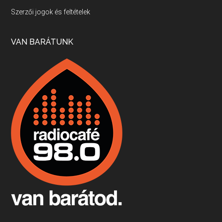
Villány, kékfrankos, Jackfall
Szerzői jogok és feltételek
Apr 17, 2026 • 00:35:38
Szép nemzetközi versenyeredmények, izgalmas, könnyed, de tartalmas kékfrankosok és portugieserek: ezt a vonalat viszi ma a Jackfall. A lehetőségek mellett vannak azonban kihívások, bőven.
VAN BARÁTUNK
Boston, teadélután, bab és homár
Apr 9, 2026 • 00:37:17
Milyen és mennyi teát öntöttek a bostoni kikötő vizébe, több, mint 250 évvel ezelőtt? És hogy lett a homárból drága étel, amikor régen még a szegények eledele volt és annyi volt belőle, hogy a földekre is hordták tápnak?
Fermentáljunk, a testünk meghálálja!
Apr 3, 2026 • 00:36:07
Egyszerűen fogalmaza: vannak a bélrendszerünkben rossz baktériumok, meg vannak jók. A fermentált élelmiszerekkel a jókat hozzuk előnybe, ráadásul finomat is eszünk – mondja B. Király Györgyi.