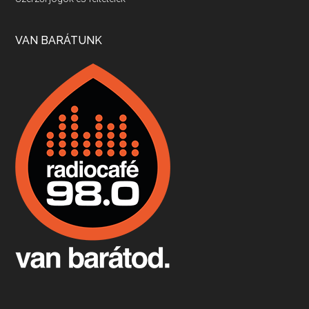
Apr 17, 2026 • 00:35:38
Szép nemzetközi versenyeredmények, izgalmas, könnyed, de tartalmas kékfrankosok és portugieserek: ezt a vonalat viszi ma a Jackfall. A lehetőségek mellett vannak azonban kihívások, bőven.
VAN BARÁTUNK
Boston, teadélután, bab és homár
Apr 9, 2026 • 00:37:17
Milyen és mennyi teát öntöttek a bostoni kikötő vizébe, több, mint 250 évvel ezelőtt? És hogy lett a homárból drága étel, amikor régen még a szegények eledele volt és annyi volt belőle, hogy a földekre is hordták tápnak?
Fermentáljunk, a testünk meghálálja!
Apr 3, 2026 • 00:36:07
Egyszerűen fogalmaza: vannak a bélrendszerünkben rossz baktériumok, meg vannak jók. A fermentált élelmiszerekkel a jókat hozzuk előnybe, ráadásul finomat is eszünk – mondja B. Király Györgyi.