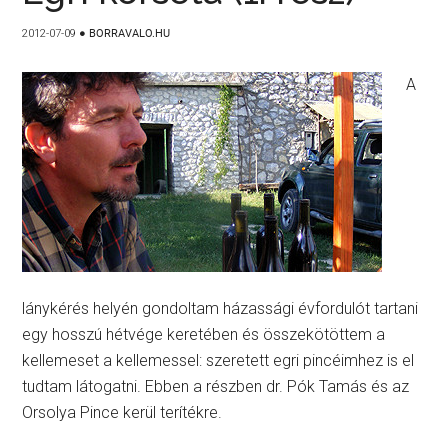
2012-07-09
●
BORRAVALO.HU
A
lánykérés helyén gondoltam házassági évfordulót tartani
egy hosszú hétvége keretében és összekötöttem a
kellemeset a kellemessel: szeretett egri pincéimhez is el
tudtam látogatni. Ebben a részben dr. Pók Tamás és az
Orsolya Pince kerül terítékre.