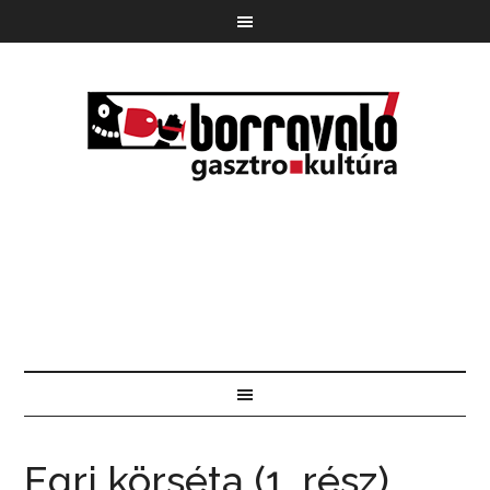
Egri körséta (1. rész)