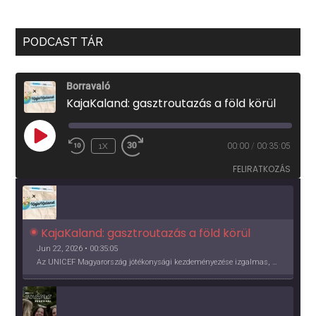
PODCAST TÁR
Borravaló
KajaKaland: gasztroutazás a föld körül
PLAY
1X
00:00
/
00:35:05
EPISODE
FELIRATKOZÁS
KajaKaland: gasztroutazás a föld körül 
Jun 22, 2026 • 00:35:05
Az UNICEF Magyarország jótékonysági kezdeményezése izgalmas, egész éves világkörüli ízutazásra hív, igazi családi program és gasztroedukáció, illetve segítség a rászorulóknak is egyben.