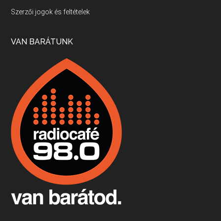
Villány, kékfrankos, Jackfall
Szerzői jogok és feltételek
Apr 17, 2026 • 00:35:38
Szép nemzetközi versenyeredmények, izgalmas, könnyed, de tartalmas kékfrankosok és portugieserek: ezt a vonalat viszi ma a Jackfall. A lehetőségek mellett vannak azonban kihívások, bőven.
VAN BARÁTUNK
Boston, teadélután, bab és homár
Apr 9, 2026 • 00:37:17
Milyen és mennyi teát öntöttek a bostoni kikötő vizébe, több, mint 250 évvel ezelőtt? És hogy lett a homárból drága étel, amikor régen még a szegények eledele volt és annyi volt belőle, hogy a földekre is hordták tápnak?
Fermentáljunk, a testünk meghálálja!
Apr 3, 2026 • 00:36:07
Egyszerűen fogalmaza: vannak a bélrendszerünkben rossz baktériumok, meg vannak jók. A fermentált élelmiszerekkel a jókat hozzuk előnybe, ráadásul finomat is eszünk – mondja B. Király Györgyi.