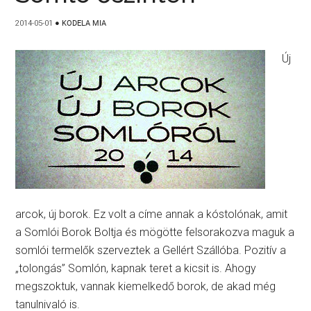
2014-05-01
●
KODELA MIA
Új
arcok, új borok. Ez volt a címe annak a kóstolónak, amit
a Somlói Borok Boltja és mögötte felsorakozva maguk a
somlói termelők szerveztek a Gellért Szállóba. Pozitív a
„tolongás” Somlón, kapnak teret a kicsit is. Ahogy
megszoktuk, vannak kiemelkedő borok, de akad még
tanulnivaló is.