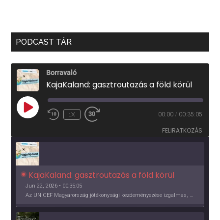
PODCAST TÁR
Borravaló
KajaKaland: gasztroutazás a föld körül
PLAY
1X
00:00
/
00:35:05
EPISODE
FELIRATKOZÁS
KajaKaland: gasztroutazás a föld körül 
Jun 22, 2026 • 00:35:05
Az UNICEF Magyarország jótékonysági kezdeményezése izgalmas, egész éves világkörüli ízutazásra hív, igazi családi program és gasztroedukáció, illetve segítség a rászorulóknak is egyben.