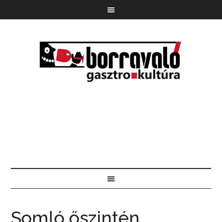
Somló őszintén