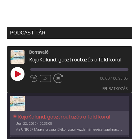
PODCAST TÁR
Borravaló
KajaKaland: gasztroutazás a föld körül
PLAY
1X
00:00
/
00:35:05
EPISODE
FELIRATKOZÁS
KajaKaland: gasztroutazás a föld körül 
Jun 22, 2026 • 00:35:05
Az UNICEF Magyarország jótékonysági kezdeményezése izgalmas, egész éves világkörüli ízutazásra hív, igazi családi program és gasztroedukáció, illetve segítség a rászorulóknak is egyben.