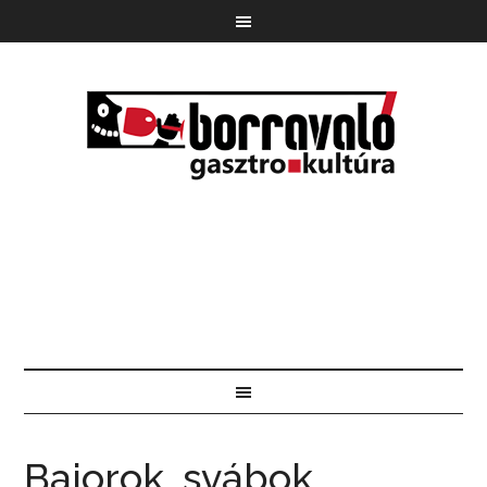
Bajorok, svábok,