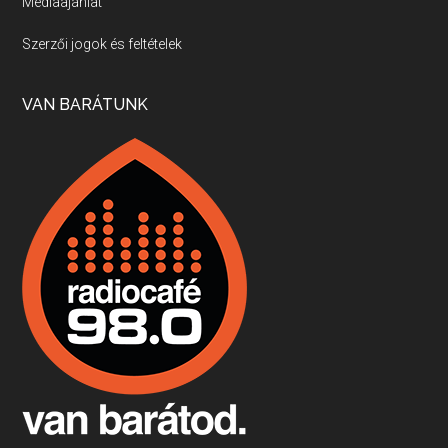
Médiaajánlat
Villány, kékfrankos, Jackfall
Szerzői jogok és feltételek
Apr 17, 2026 • 00:35:38
Szép nemzetközi versenyeredmények, izgalmas, könnyed, de tartalmas kékfrankosok és portugieserek: ezt a vonalat viszi ma a Jackfall. A lehetőségek mellett vannak azonban kihívások, bőven.
VAN BARÁTUNK
Boston, teadélután, bab és homár
Apr 9, 2026 • 00:37:17
Milyen és mennyi teát öntöttek a bostoni kikötő vizébe, több, mint 250 évvel ezelőtt? És hogy lett a homárból drága étel, amikor régen még a szegények eledele volt és annyi volt belőle, hogy a földekre is hordták tápnak?
Fermentáljunk, a testünk meghálálja!
Apr 3, 2026 • 00:36:07
Egyszerűen fogalmaza: vannak a bélrendszerünkben rossz baktériumok, meg vannak jók. A fermentált élelmiszerekkel a jókat hozzuk előnybe, ráadásul finomat is eszünk – mondja B. Király Györgyi.