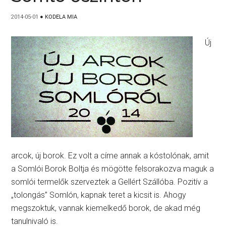
2014-05-01
●
KODELA MIA
Új
arcok, új borok. Ez volt a címe annak a kóstolónak, amit
a Somlói Borok Boltja és mögötte felsorakozva maguk a
somlói termelők szerveztek a Gellért Szállóba. Pozitív a
„tolongás” Somlón, kapnak teret a kicsit is. Ahogy
megszoktuk, vannak kiemelkedő borok, de akad még
tanulnivaló is.