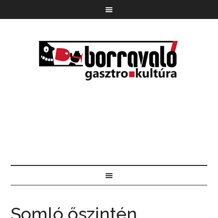
Somló őszintén