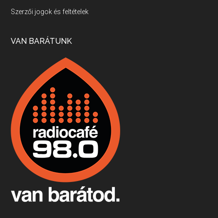
Villány, kékfrankos, Jackfall
Szerzői jogok és feltételek
Apr 17, 2026 • 00:35:38
Szép nemzetközi versenyeredmények, izgalmas, könnyed, de tartalmas kékfrankosok és portugieserek: ezt a vonalat viszi ma a Jackfall. A lehetőségek mellett vannak azonban kihívások, bőven.
VAN BARÁTUNK
Boston, teadélután, bab és homár
Apr 9, 2026 • 00:37:17
Milyen és mennyi teát öntöttek a bostoni kikötő vizébe, több, mint 250 évvel ezelőtt? És hogy lett a homárból drága étel, amikor régen még a szegények eledele volt és annyi volt belőle, hogy a földekre is hordták tápnak?
Fermentáljunk, a testünk meghálálja!
Apr 3, 2026 • 00:36:07
Egyszerűen fogalmaza: vannak a bélrendszerünkben rossz baktériumok, meg vannak jók. A fermentált élelmiszerekkel a jókat hozzuk előnybe, ráadásul finomat is eszünk – mondja B. Király Györgyi.