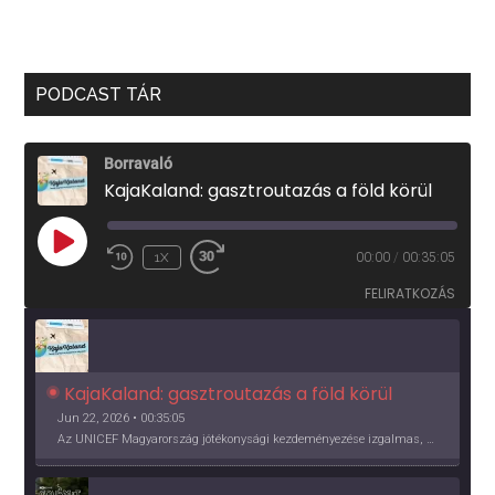
PODCAST TÁR
Borravaló
KajaKaland: gasztroutazás a föld körül
PLAY
1X
00:00
/
00:35:05
EPISODE
FELIRATKOZÁS
KajaKaland: gasztroutazás a föld körül 
Jun 22, 2026 • 00:35:05
Az UNICEF Magyarország jótékonysági kezdeményezése izgalmas, egész éves világkörüli ízutazásra hív, igazi családi program és gasztroedukáció, illetve segítség a rászorulóknak is egyben.