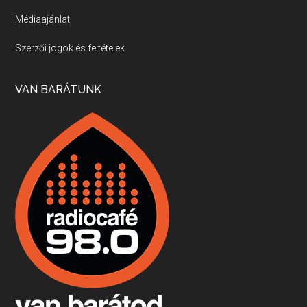
Médiaajánlat
Villány, kékfrankos, Jackfall
Szerzői jogok és feltételek
Apr 17, 2026 • 00:35:38
Szép nemzetközi versenyeredmények, izgalmas, könnyed, de tartalmas kékfrankosok és portugieserek: ezt a vonalat viszi ma a Jackfall. A lehetőségek mellett vannak azonban kihívások, bőven.
VAN BARÁTUNK
Boston, teadélután, bab és homár
Apr 9, 2026 • 00:37:17
Milyen és mennyi teát öntöttek a bostoni kikötő vizébe, több, mint 250 évvel ezelőtt? És hogy lett a homárból drága étel, amikor régen még a szegények eledele volt és annyi volt belőle, hogy a földekre is hordták tápnak?
Fermentáljunk, a testünk meghálálja!
Apr 3, 2026 • 00:36:07
Egyszerűen fogalmaza: vannak a bélrendszerünkben rossz baktériumok, meg vannak jók. A fermentált élelmiszerekkel a jókat hozzuk előnybe, ráadásul finomat is eszünk – mondja B. Király Györgyi.