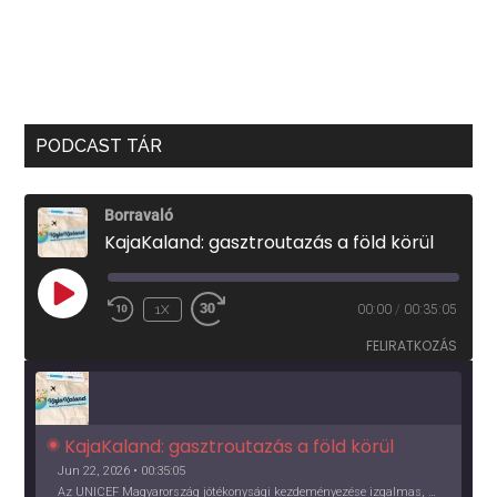
PODCAST TÁR
Borravaló
KajaKaland: gasztroutazás a föld körül
PLAY
1X
00:00
/
00:35:05
EPISODE
FELIRATKOZÁS
KajaKaland: gasztroutazás a föld körül 
Jun 22, 2026 • 00:35:05
Az UNICEF Magyarország jótékonysági kezdeményezése izgalmas, egész éves világkörüli ízutazásra hív, igazi családi program és gasztroedukáció, illetve segítség a rászorulóknak is egyben.