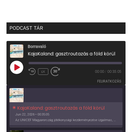
PODCAST TÁR
Borravaló
KajaKaland: gasztroutazás a föld körül
PLAY
1X
00:00
/
00:35:05
EPISODE
FELIRATKOZÁS
KajaKaland: gasztroutazás a föld körül 
Jun 22, 2026 • 00:35:05
Az UNICEF Magyarország jótékonysági kezdeményezése izgalmas, egész éves világkörüli ízutazásra hív, igazi családi program és gasztroedukáció, illetve segítség a rászorulóknak is egyben.