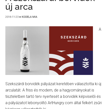
új arca
2016-11-23
●
KODELA MIA
A
Szekszárdi borvidék pályázat keretében választotta ki új
arculatát. A friss és modern, de a hagyományokat is
tiszteletben tartó terv nyertesét a borvidék képviselői és
a pályázatot lebonyolító ArtHungry.com által felkért zsűri