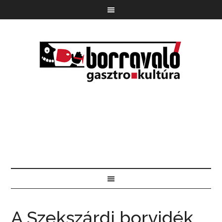
A Szekszárdi borvidék