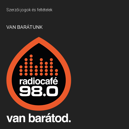
Villány, kékfrankos, Jackfall
Szerzői jogok és feltételek
Apr 17, 2026 • 00:35:38
Szép nemzetközi versenyeredmények, izgalmas, könnyed, de tartalmas kékfrankosok és portugieserek: ezt a vonalat viszi ma a Jackfall. A lehetőségek mellett vannak azonban kihívások, bőven.
VAN BARÁTUNK
Boston, teadélután, bab és homár
Apr 9, 2026 • 00:37:17
Milyen és mennyi teát öntöttek a bostoni kikötő vizébe, több, mint 250 évvel ezelőtt? És hogy lett a homárból drága étel, amikor régen még a szegények eledele volt és annyi volt belőle, hogy a földekre is hordták tápnak?
Fermentáljunk, a testünk meghálálja!
Apr 3, 2026 • 00:36:07
Egyszerűen fogalmaza: vannak a bélrendszerünkben rossz baktériumok, meg vannak jók. A fermentált élelmiszerekkel a jókat hozzuk előnybe, ráadásul finomat is eszünk – mondja B. Király Györgyi.