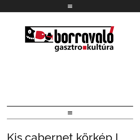
Kis cabernet körkép I.