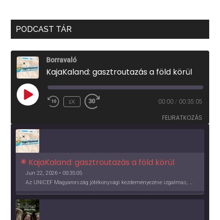
PODCAST TÁR
Borravaló
KajaKaland: gasztroutazás a föld körül
PLAY
1X
00:00
/
00:35:05
EPISODE
FELIRATKOZÁS
KajaKaland: gasztroutazás a föld körül 
Jun 22, 2026 • 00:35:05
Az UNICEF Magyarország jótékonysági kezdeményezése izgalmas, egész éves világkörüli ízutazásra hív, igazi családi program és gasztroedukáció, illetve segítség a rászorulóknak is egyben.