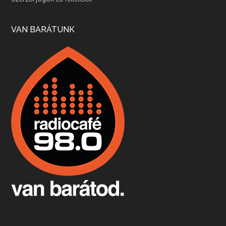
Apr 17, 2026 • 00:35:38
Szép nemzetközi versenyeredmények, izgalmas, könnyed, de tartalmas kékfrankosok és portugieserek: ezt a vonalat viszi ma a Jackfall. A lehetőségek mellett vannak azonban kihívások, bőven.
VAN BARÁTUNK
Boston, teadélután, bab és homár
Apr 9, 2026 • 00:37:17
Milyen és mennyi teát öntöttek a bostoni kikötő vizébe, több, mint 250 évvel ezelőtt? És hogy lett a homárból drága étel, amikor régen még a szegények eledele volt és annyi volt belőle, hogy a földekre is hordták tápnak?
Fermentáljunk, a testünk meghálálja!
Apr 3, 2026 • 00:36:07
Egyszerűen fogalmaza: vannak a bélrendszerünkben rossz baktériumok, meg vannak jók. A fermentált élelmiszerekkel a jókat hozzuk előnybe, ráadásul finomat is eszünk – mondja B. Király Györgyi.