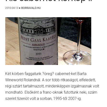
2010-04-13
●
BORRAVALO.HU
Két körben faggatunk ?öreg? cabernet-ket Barta
Wineworld Rolandnál. A sor több ritkaságot, elfeledett,
régi sztárt tartalmazott, mindenképpen izgalmasnak volt
mondható. Elsőként a franc-oknak futottunk neki, szám
szerint tizenöt volt a sorban, 1995-től 2007-ig.