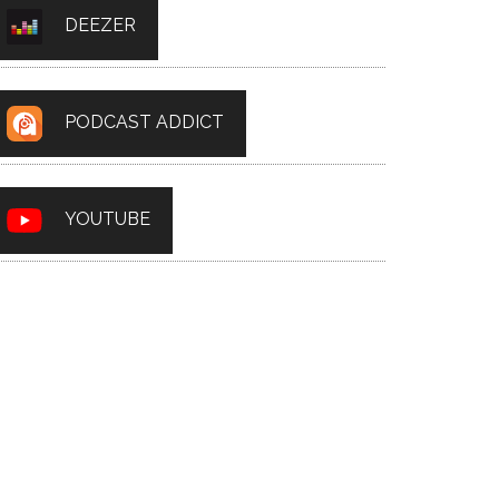
DEEZER
PODCAST ADDICT
YOUTUBE