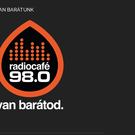
Mi lesz a magyar borágazattal, magyar borral? A kérdés több szempontból is releváns, a gazdasági, környezetei változások sürgős válaszokat igényelnek. Erről beszélgettünk Ercsey Dániellel.
AN BARÁTUNK
A nagy szakácsgeneráció 1. rész - Id. Marchal József és Dobos C. József
Apr 24, 2026 • 00:38:10
Új sorozatunkban a nagy magyarországi szakácsgeneráció tagjairól beszélgetünk: a sorozat első részében a francia születésű, de a magyar konyhára nagy hatást gyakorló Id. Marchal József, és egyik leghíresebb tanítványa, Dobos C. József az alanyaink.
Villány, kékfrankos, Jackfall
Apr 17, 2026 • 00:35:38
Szép nemzetközi versenyeredmények, izgalmas, könnyed, de tartalmas kékfrankosok és portugieserek: ezt a vonalat viszi ma a Jackfall. A lehetőségek mellett vannak azonban kihívások, bőven.
Boston, teadélután, bab és homár
Apr 9, 2026 • 00:37:17
Milyen és mennyi teát öntöttek a bostoni kikötő vizébe, több, mint 250 évvel ezelőtt? És hogy lett a homárból drága étel, amikor régen még a szegények eledele volt és annyi volt belőle, hogy a földekre is hordták tápnak?
Fermentáljunk, a testünk meghálálja!
Apr 3, 2026 • 00:36:07
Egyszerűen fogalmaza: vannak a bélrendszerünkben rossz baktériumok, meg vannak jók. A fermentált élelmiszerekkel a jókat hozzuk előnybe, ráadásul finomat is eszünk – mondja B. Király Györgyi.