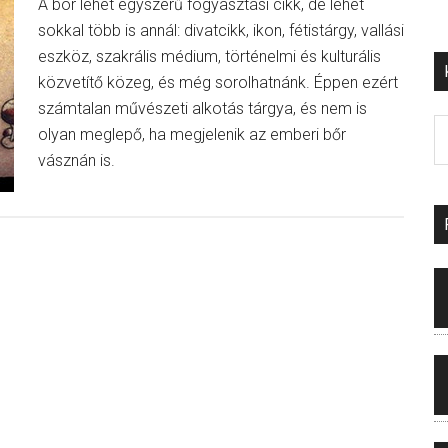
A bor lehet egyszerű fogyasztási cikk, de lehet
sokkal több is annál: divatcikk, ikon, fétistárgy, vallási
eszköz, szakrális médium, történelmi és kulturális
közvetítő közeg, és még sorolhatnánk. Éppen ezért
számtalan művészeti alkotás tárgya, és nem is
olyan meglepő, ha megjelenik az emberi bőr
vásznán is.