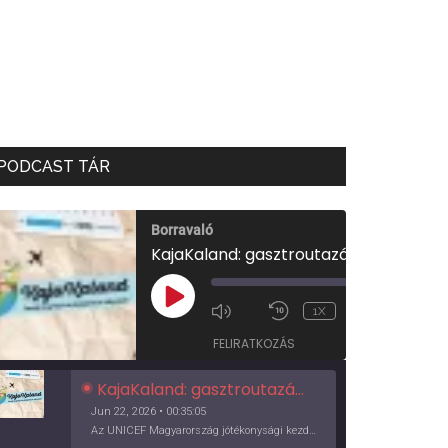
PODCAST TÁR
Borravaló
KajaKaland: gasztroutazás a föld körül
00:00
/
PLAY
1X
00:35:05
EPISODE
FELIRATKOZÁS
KajaKaland: gasztroutazás a föld körül
Jun 22, 2026 • 00:35:05
Az UNICEF Magyarország jótékonysági kezdeményezése izgalmas, egész éves világkörüli ízutazásra hív, igazi családi program és gasztroedukáció, illetve segítség a rászorulóknak is egyben.