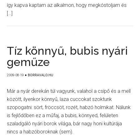
így kapva kaptam az alkalmon, hogy megkóstoljam és
[…]
Tíz könnyű, bubis nyári
geműze
2009-08-19
●
BORRAVALO.HU
Már a nyár derekán túl vagyunk, valahol a csípő és a mell
között, ilyenkor könnyű, laza cuccokat szoktunk
szopogatni: sört, fröccsöt, rozét, habzó holmikat. Nálunk
is fejlődőben ez a műfaj, a bubis, könnyed, felületen
szaladgáló nyári borok világa, bár nagy honi kultúrája
nincs a habzóboroknak (sem).