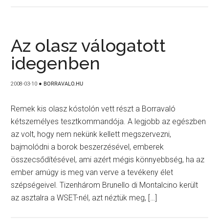
Az olasz válogatott
idegenben
2008-03-10
●
BORRAVALO.HU
Remek kis olasz kóstolón vett részt a Borravaló
kétszemélyes tesztkommandója. A legjobb az egészben
az volt, hogy nem nekünk kellett megszervezni,
bajmolódni a borok beszerzésével, emberek
összecsődítésével, ami azért mégis könnyebbség, ha az
ember amúgy is meg van verve a tevékeny élet
szépségeivel. Tizenhárom Brunello di Montalcino került
az asztalra a WSET-nél, azt néztük meg, […]