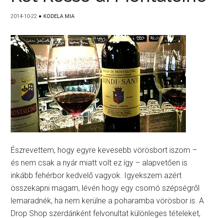
2014-10-22
●
KODELA MIA
Észrevettem, hogy egyre kevesebb vörösbort iszom –
és nem csak a nyár miatt volt ez így – alapvetően is
inkább fehérbor kedvelő vagyok. Igyekszem azért
összekapni magam, lévén hogy egy csomó szépségről
lemaradnék, ha nem kerülne a poharamba vörösbor is. A
Drop Shop szerdánként felvonultat különleges tételeket,