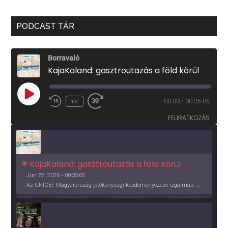
PODCAST TÁR
Borravaló
KajaKaland: gasztroutazás a föld körül
PLAY
1X
00:00
/
00:35:05
EPISODE
FELIRATKOZÁS
KajaKaland: gasztroutazás a föld körül 
Jun 22, 2026 • 00:35:05
Az UNICEF Magyarország jótékonysági kezdeményezése izgalmas, egész éves világkörüli ízutazásra hív, igazi családi program és gasztroedukáció, illetve segítség a rászorulóknak is egyben.