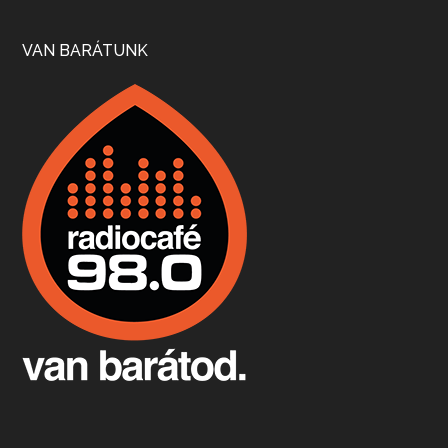
Apr 17, 2026 • 00:35:38
Szép nemzetközi versenyeredmények, izgalmas, könnyed, de tartalmas kékfrankosok és portugieserek: ezt a vonalat viszi ma a Jackfall. A lehetőségek mellett vannak azonban kihívások, bőven.
VAN BARÁTUNK
Boston, teadélután, bab és homár
Apr 9, 2026 • 00:37:17
Milyen és mennyi teát öntöttek a bostoni kikötő vizébe, több, mint 250 évvel ezelőtt? És hogy lett a homárból drága étel, amikor régen még a szegények eledele volt és annyi volt belőle, hogy a földekre is hordták tápnak?
Fermentáljunk, a testünk meghálálja!
Apr 3, 2026 • 00:36:07
Egyszerűen fogalmaza: vannak a bélrendszerünkben rossz baktériumok, meg vannak jók. A fermentált élelmiszerekkel a jókat hozzuk előnybe, ráadásul finomat is eszünk – mondja B. Király Györgyi.