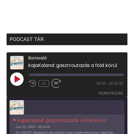
PODCAST TÁR
Borravaló
KajaKaland: gasztroutazás a föld körül
PLAY
1X
00:00
/
00:35:05
EPISODE
FELIRATKOZÁS
KajaKaland: gasztroutazás a föld körül 
Jun 22, 2026 • 00:35:05
Az UNICEF Magyarország jótékonysági kezdeményezése izgalmas, egész éves világkörüli ízutazásra hív, igazi családi program és gasztroedukáció, illetve segítség a rászorulóknak is egyben.