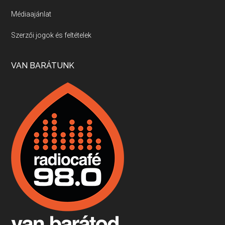
Médiaajánlat
Villány, kékfrankos, Jackfall
Szerzői jogok és feltételek
Apr 17, 2026 • 00:35:38
Szép nemzetközi versenyeredmények, izgalmas, könnyed, de tartalmas kékfrankosok és portugieserek: ezt a vonalat viszi ma a Jackfall. A lehetőségek mellett vannak azonban kihívások, bőven.
VAN BARÁTUNK
Boston, teadélután, bab és homár
Apr 9, 2026 • 00:37:17
Milyen és mennyi teát öntöttek a bostoni kikötő vizébe, több, mint 250 évvel ezelőtt? És hogy lett a homárból drága étel, amikor régen még a szegények eledele volt és annyi volt belőle, hogy a földekre is hordták tápnak?
Fermentáljunk, a testünk meghálálja!
Apr 3, 2026 • 00:36:07
Egyszerűen fogalmaza: vannak a bélrendszerünkben rossz baktériumok, meg vannak jók. A fermentált élelmiszerekkel a jókat hozzuk előnybe, ráadásul finomat is eszünk – mondja B. Király Györgyi.