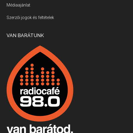
Médiaajánlat
Villány, kékfrankos, Jackfall
Szerzői jogok és feltételek
Apr 17, 2026 • 00:35:38
Szép nemzetközi versenyeredmények, izgalmas, könnyed, de tartalmas kékfrankosok és portugieserek: ezt a vonalat viszi ma a Jackfall. A lehetőségek mellett vannak azonban kihívások, bőven.
VAN BARÁTUNK
Boston, teadélután, bab és homár
Apr 9, 2026 • 00:37:17
Milyen és mennyi teát öntöttek a bostoni kikötő vizébe, több, mint 250 évvel ezelőtt? És hogy lett a homárból drága étel, amikor régen még a szegények eledele volt és annyi volt belőle, hogy a földekre is hordták tápnak?
Fermentáljunk, a testünk meghálálja!
Apr 3, 2026 • 00:36:07
Egyszerűen fogalmaza: vannak a bélrendszerünkben rossz baktériumok, meg vannak jók. A fermentált élelmiszerekkel a jókat hozzuk előnybe, ráadásul finomat is eszünk – mondja B. Király Györgyi.