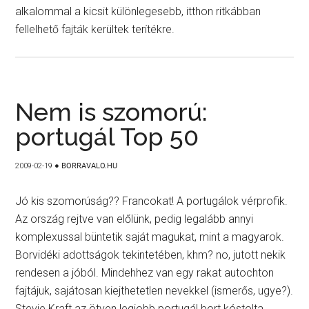
alkalommal a kicsit különlegesebb, itthon ritkábban
fellelhető fajták kerültek terítékre.
Nem is szomorú:
portugál Top 50
2009-02-19
●
BORRAVALO.HU
Jó kis szomorúság?? Francokat! A portugálok vérprofik.
Az ország rejtve van előlünk, pedig legalább annyi
komplexussal büntetik saját magukat, mint a magyarok.
Borvidéki adottságok tekintetében, khm? no, jutott nekik
rendesen a jóból. Mindehhez van egy rakat autochton
fajtájuk, sajátosan kiejthetetlen nevekkel (ismerős, ugye?).
Stevie Kraft az ötven legjobb portugál bort kóstolta