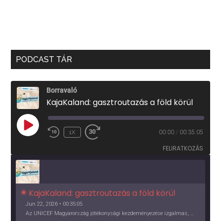
PODCAST TÁR
Borravaló
KajaKaland: gasztroutazás a föld körül
PLAY
1X
00:00
/
00:35:05
EPISODE
FELIRATKOZÁS
KajaKaland: gasztroutazás a föld körül 
Jun 22, 2026 • 00:35:05
Az UNICEF Magyarország jótékonysági kezdeményezése izgalmas, egész éves világkörüli ízutazásra hív, igazi családi program és gasztroedukáció, illetve segítség a rászorulóknak is egyben.