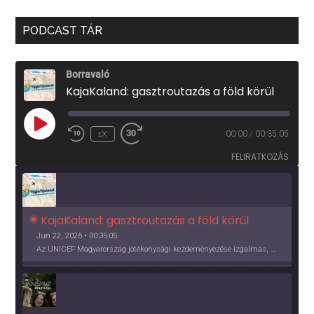
PODCAST TÁR
Borravaló
KajaKaland: gasztroutazás a föld körül
PLAY
1X
00:00
/
00:35:05
EPISODE
FELIRATKOZÁS
KajaKaland: gasztroutazás a föld körül 
Jun 22, 2026 • 00:35:05
Az UNICEF Magyarország jótékonysági kezdeményezése izgalmas, egész éves világkörüli ízutazásra hív, igazi családi program és gasztroedukáció, illetve segítség a rászorulóknak is egyben.