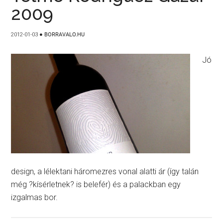
2009
2012-01-03
●
BORRAVALO.HU
Jó
design, a lélektani háromezres vonal alatti ár (így talán
még ?kísérletnek? is belefér) és a palackban egy
izgalmas bor.