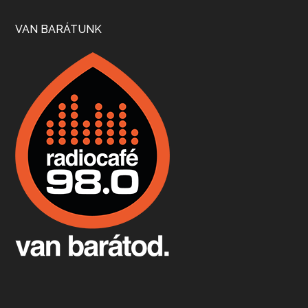
Szép nemzetközi versenyeredmények, izgalmas, könnyed, de tartalmas kékfrankosok és portugieserek: ezt a vonalat viszi ma a Jackfall. A lehetőségek mellett vannak azonban kihívások, bőven.
VAN BARÁTUNK
Boston, teadélután, bab és homár
Apr 9, 2026 • 00:37:17
Milyen és mennyi teát öntöttek a bostoni kikötő vizébe, több, mint 250 évvel ezelőtt? És hogy lett a homárból drága étel, amikor régen még a szegények eledele volt és annyi volt belőle, hogy a földekre is hordták tápnak?
Fermentáljunk, a testünk meghálálja!
Apr 3, 2026 • 00:36:07
Egyszerűen fogalmaza: vannak a bélrendszerünkben rossz baktériumok, meg vannak jók. A fermentált élelmiszerekkel a jókat hozzuk előnybe, ráadásul finomat is eszünk – mondja B. Király Györgyi.