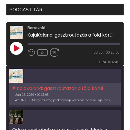
PODCAST TÁR
Borravaló
KajaKaland: gasztroutazás a föld körül
PLAY
1X
00:00
/
00:35:05
EPISODE
FELIRATKOZÁS
KajaKaland: gasztroutazás a föld körül 
Jun 22, 2026 • 00:35:05
Az UNICEF Magyarország jótékonysági kezdeményezése izgalmas, egész éves világkörüli ízutazásra hív, igazi családi program és gasztroedukáció, illetve segítség a rászorulóknak is egyben.
Oda menni, ahol az ízek születnek: Made in 