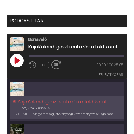
PODCAST TÁR
Borravaló
KajaKaland: gasztroutazás a föld körül
PLAY
1X
00:00
/
00:35:05
EPISODE
FELIRATKOZÁS
KajaKaland: gasztroutazás a föld körül 
Jun 22, 2026 • 00:35:05
Az UNICEF Magyarország jótékonysági kezdeményezése izgalmas, egész éves világkörüli ízutazásra hív, igazi családi program és gasztroedukáció, illetve segítség a rászorulóknak is egyben.