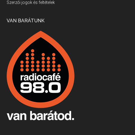
Szerzői jogok és feltételek
Apr 17, 2026 • 00:35:38
Szép nemzetközi versenyeredmények, izgalmas, könnyed, de tartalmas kékfrankosok és portugieserek: ezt a vonalat viszi ma a Jackfall. A lehetőségek mellett vannak azonban kihívások, bőven.
VAN BARÁTUNK
Boston, teadélután, bab és homár
Apr 9, 2026 • 00:37:17
Milyen és mennyi teát öntöttek a bostoni kikötő vizébe, több, mint 250 évvel ezelőtt? És hogy lett a homárból drága étel, amikor régen még a szegények eledele volt és annyi volt belőle, hogy a földekre is hordták tápnak?
Fermentáljunk, a testünk meghálálja!
Apr 3, 2026 • 00:36:07
Egyszerűen fogalmaza: vannak a bélrendszerünkben rossz baktériumok, meg vannak jók. A fermentált élelmiszerekkel a jókat hozzuk előnybe, ráadásul finomat is eszünk – mondja B. Király Györgyi.