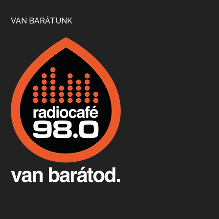
Szép nemzetközi versenyeredmények, izgalmas, könnyed, de tartalmas kékfrankosok és portugieserek: ezt a vonalat viszi ma a Jackfall. A lehetőségek mellett vannak azonban kihívások, bőven.
VAN BARÁTUNK
Boston, teadélután, bab és homár
Apr 9, 2026 • 00:37:17
Milyen és mennyi teát öntöttek a bostoni kikötő vizébe, több, mint 250 évvel ezelőtt? És hogy lett a homárból drága étel, amikor régen még a szegények eledele volt és annyi volt belőle, hogy a földekre is hordták tápnak?
Fermentáljunk, a testünk meghálálja!
Apr 3, 2026 • 00:36:07
Egyszerűen fogalmaza: vannak a bélrendszerünkben rossz baktériumok, meg vannak jók. A fermentált élelmiszerekkel a jókat hozzuk előnybe, ráadásul finomat is eszünk – mondja B. Király Györgyi.