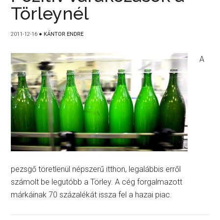
Törleynél
2011-12-16
●
KÁNTOR ENDRE
A
pezsgő töretlenül népszerű itthon, legalábbis erről
számolt be legutóbb a Törley. A cég forgalmazott
márkáinak 70 százalékát issza fel a hazai piac.