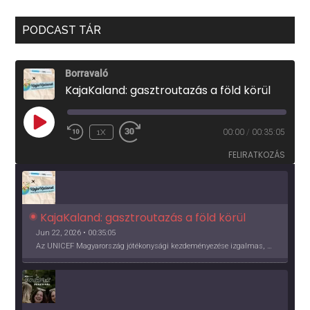
PODCAST TÁR
Borravaló
KajaKaland: gasztroutazás a föld körül
PLAY
1X
00:00
/
00:35:05
EPISODE
FELIRATKOZÁS
KajaKaland: gasztroutazás a föld körül 
Jun 22, 2026 • 00:35:05
Az UNICEF Magyarország jótékonysági kezdeményezése izgalmas, egész éves világkörüli ízutazásra hív, igazi családi program és gasztroedukáció, illetve segítség a rászorulóknak is egyben.