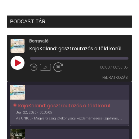
PODCAST TÁR
Borravaló
KajaKaland: gasztroutazás a föld körül
PLAY
1X
00:00
/
00:35:05
EPISODE
FELIRATKOZÁS
KajaKaland: gasztroutazás a föld körül 
Jun 22, 2026 • 00:35:05
Az UNICEF Magyarország jótékonysági kezdeményezése izgalmas, egész éves világkörüli ízutazásra hív, igazi családi program és gasztroedukáció, illetve segítség a rászorulóknak is egyben.