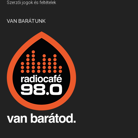
Szerzői jogok és feltételek
Apr 17, 2026 • 00:35:38
Szép nemzetközi versenyeredmények, izgalmas, könnyed, de tartalmas kékfrankosok és portugieserek: ezt a vonalat viszi ma a Jackfall. A lehetőségek mellett vannak azonban kihívások, bőven.
VAN BARÁTUNK
Boston, teadélután, bab és homár
Apr 9, 2026 • 00:37:17
Milyen és mennyi teát öntöttek a bostoni kikötő vizébe, több, mint 250 évvel ezelőtt? És hogy lett a homárból drága étel, amikor régen még a szegények eledele volt és annyi volt belőle, hogy a földekre is hordták tápnak?
Fermentáljunk, a testünk meghálálja!
Apr 3, 2026 • 00:36:07
Egyszerűen fogalmaza: vannak a bélrendszerünkben rossz baktériumok, meg vannak jók. A fermentált élelmiszerekkel a jókat hozzuk előnybe, ráadásul finomat is eszünk – mondja B. Király Györgyi.