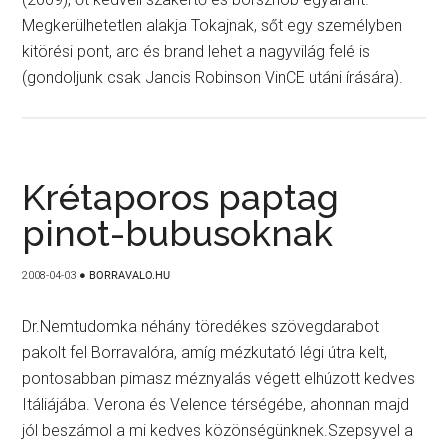
Megkerülhetetlen alakja Tokajnak, sőt egy személyben
kitörési pont, arc és brand lehet a nagyvilág felé is
(gondoljunk csak Jancis Robinson VinCE utáni írására).
Krétaporos paptag
pinot-bubusoknak
2008-04-03
●
BORRAVALO.HU
Dr.Nemtudomka néhány töredékes szövegdarabot
pakolt fel Borravalóra, amíg mézkutató légi útra kelt,
pontosabban pimasz méznyalás végett elhúzott kedves
Itáliájába. Verona és Velence térségébe, ahonnan majd
jól beszámol a mi kedves közönségünknek.Szepsyvel a