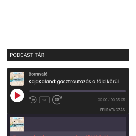
PODCAST TÁR
Borravaló
KajaKaland: gasztroutazás a föld körül
PLAY
1X
00:00
/
00:35:05
EPISODE
FELIRATKOZÁS