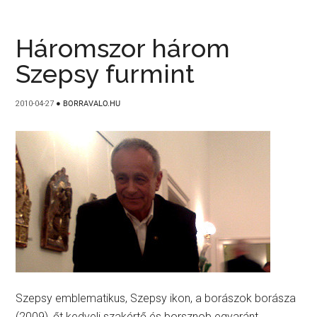
Háromszor három
Szepsy furmint
2010-04-27
●
BORRAVALO.HU
Szepsy emblematikus, Szepsy ikon, a borászok borásza
(2009), őt kedveli szakértő és borsznob egyaránt.