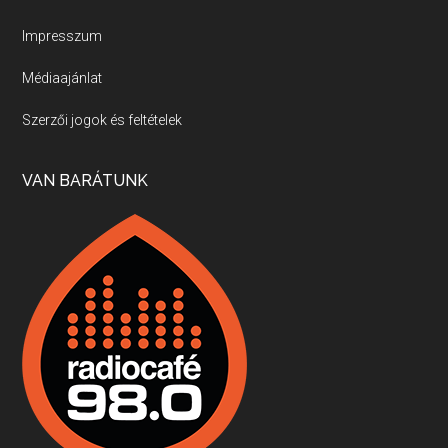
Új sorozatunkban a nagy magyarországi szakácsgeneráció tagjairól beszélgetünk: a sorozat első részében a francia születésű, de a magyar konyhára nagy hatást gyakorló Id. Marchal József, és egyik leghíresebb tanítványa, Dobos C. József az alanyaink.
Impresszum
Médiaajánlat
Villány, kékfrankos, Jackfall
Szerzői jogok és feltételek
Apr 17, 2026 • 00:35:38
Szép nemzetközi versenyeredmények, izgalmas, könnyed, de tartalmas kékfrankosok és portugieserek: ezt a vonalat viszi ma a Jackfall. A lehetőségek mellett vannak azonban kihívások, bőven.
VAN BARÁTUNK
Boston, teadélután, bab és homár
Apr 9, 2026 • 00:37:17
Milyen és mennyi teát öntöttek a bostoni kikötő vizébe, több, mint 250 évvel ezelőtt? És hogy lett a homárból drága étel, amikor régen még a szegények eledele volt és annyi volt belőle, hogy a földekre is hordták tápnak?
Fermentáljunk, a testünk meghálálja!
Apr 3, 2026 • 00:36:07
Egyszerűen fogalmaza: vannak a bélrendszerünkben rossz baktériumok, meg vannak jók. A fermentált élelmiszerekkel a jókat hozzuk előnybe, ráadásul finomat is eszünk – mondja B. Király Györgyi.