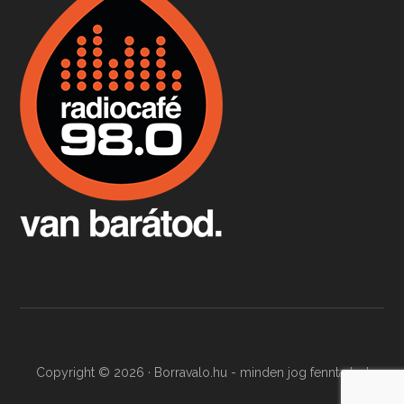
Boston, teadélután, bab és homár
Apr 9, 2026 • 00:37:17
Milyen és mennyi teát öntöttek a bostoni kikötő vizébe, több, mint 250 évvel ezelőtt? És hogy lett a homárból drága étel, amikor régen még a szegények eledele volt és annyi volt belőle, hogy a földekre is hordták tápnak?
Fermentáljunk, a testünk meghálálja!
Apr 3, 2026 • 00:36:07
Egyszerűen fogalmaza: vannak a bélrendszerünkben rossz baktériumok, meg vannak jók. A fermentált élelmiszerekkel a jókat hozzuk előnybe, ráadásul finomat is eszünk – mondja B. Király Györgyi.
Copyright © 2026 · Borravalo.hu - minden jog fenntartva!