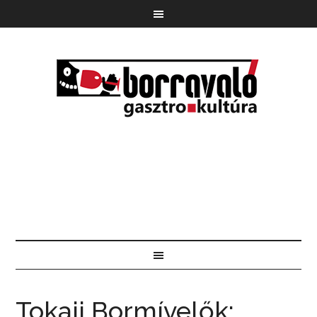
Tokaji Bormívelők: