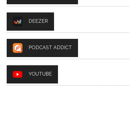
DEEZER
PODCAST ADDICT
YOUTUBE