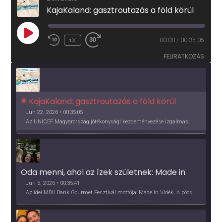
KajaKaland: gasztroutazás a föld körül
PLAY
1X
00:00
/
00:35:05
EPISODE
FELIRATKOZÁS
KajaKaland: gasztroutazás a föld körül 
Jun 22, 2026 • 00:35:05
Az UNICEF Magyarország jótékonysági kezdeményezése izgalmas, egész éves világkörüli ízutazásra hív, igazi családi program és gasztroedukáció, illetve segítség a rászorulóknak is egyben.
Oda menni, ahol az ízek születnek: Made in 
Vidék, Gourmet Fesztivál 2026
Jun 5, 2026 • 00:35:41
Az idei MBH Bank Gourmet Fesztivál mottója: Made in Vidék. A pócsmegyeri Papi, a mályinkai Iszkor és a szigligeti Villa Kabala tulajdonosai beszélnek arról, hogy mit jelentenek nekik a vidék ízei.