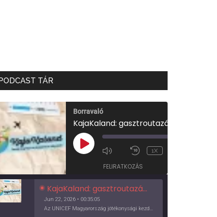
PODCAST TÁR
Borravaló
KajaKaland: gasztroutazás a föld körül
00:00
/
PLAY
1X
00:35:05
EPISODE
FELIRATKOZÁS
KajaKaland: gasztroutazás a föld körül
Jun 22, 2026 • 00:35:05
Az UNICEF Magyarország jótékonysági kezdeményezése izgalmas, egész éves világkörüli ízutazásra hív, igazi családi program és gasztroedukáció, illetve segítség a rászorulóknak is egyben.