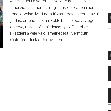
Akinek kitárul a vermut-univerzum kapuja, olyan
dimenziókat ismerhet meg, amikre korábban nem is
gondolt volna. Mert nem túlzás, hogy a vermut az új
gin, hiszen lehet tisztán, koktélban, szódával, jégen,
keverve, rázva – és mindenhogy jó. De hol kell
elkezdeni a vele való ismerkedést? Vermouth
kóstolón jártunk a Radovinben.