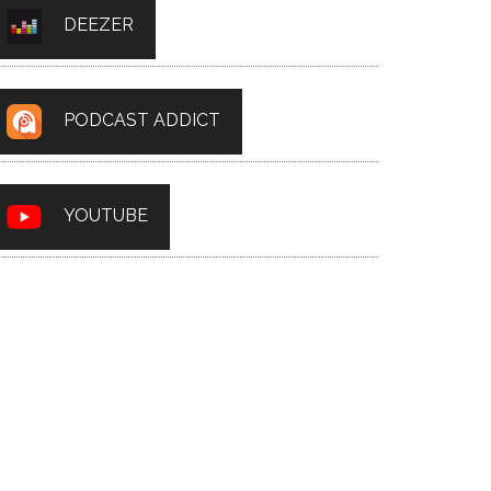
DEEZER
PODCAST ADDICT
YOUTUBE