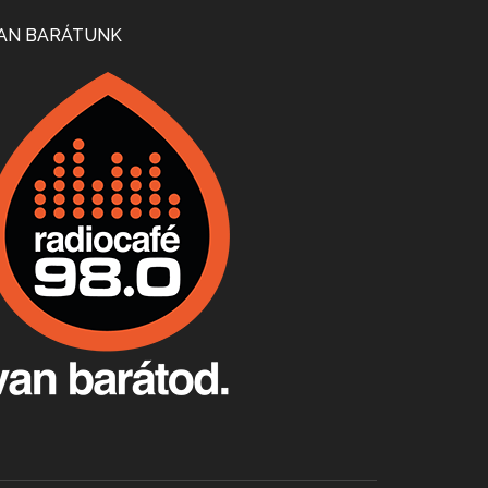
Mi lesz a magyar borágazattal, magyar borral? A kérdés több szempontból is releváns, a gazdasági, környezetei változások sürgős válaszokat igényelnek. Erről beszélgettünk Ercsey Dániellel.
AN BARÁTUNK
A nagy szakácsgeneráció 1. rész - Id. Marchal József és Dobos C. József
Apr 24, 2026 • 00:38:10
Új sorozatunkban a nagy magyarországi szakácsgeneráció tagjairól beszélgetünk: a sorozat első részében a francia születésű, de a magyar konyhára nagy hatást gyakorló Id. Marchal József, és egyik leghíresebb tanítványa, Dobos C. József az alanyaink.
Villány, kékfrankos, Jackfall
Apr 17, 2026 • 00:35:38
Szép nemzetközi versenyeredmények, izgalmas, könnyed, de tartalmas kékfrankosok és portugieserek: ezt a vonalat viszi ma a Jackfall. A lehetőségek mellett vannak azonban kihívások, bőven.
Boston, teadélután, bab és homár
Apr 9, 2026 • 00:37:17
Milyen és mennyi teát öntöttek a bostoni kikötő vizébe, több, mint 250 évvel ezelőtt? És hogy lett a homárból drága étel, amikor régen még a szegények eledele volt és annyi volt belőle, hogy a földekre is hordták tápnak?
Fermentáljunk, a testünk meghálálja!
Apr 3, 2026 • 00:36:07
Egyszerűen fogalmaza: vannak a bélrendszerünkben rossz baktériumok, meg vannak jók. A fermentált élelmiszerekkel a jókat hozzuk előnybe, ráadásul finomat is eszünk – mondja B. Király Györgyi.