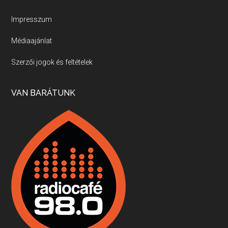
Új sorozatunkban a nagy magyarországi szakácsgeneráció tagjairól beszélgetünk: a sorozat első részében a francia születésű, de a magyar konyhára nagy hatást gyakorló Id. Marchal József, és egyik leghíresebb tanítványa, Dobos C. József az alanyaink.
Impresszum
Médiaajánlat
Villány, kékfrankos, Jackfall
Szerzői jogok és feltételek
Apr 17, 2026 • 00:35:38
Szép nemzetközi versenyeredmények, izgalmas, könnyed, de tartalmas kékfrankosok és portugieserek: ezt a vonalat viszi ma a Jackfall. A lehetőségek mellett vannak azonban kihívások, bőven.
VAN BARÁTUNK
Boston, teadélután, bab és homár
Apr 9, 2026 • 00:37:17
Milyen és mennyi teát öntöttek a bostoni kikötő vizébe, több, mint 250 évvel ezelőtt? És hogy lett a homárból drága étel, amikor régen még a szegények eledele volt és annyi volt belőle, hogy a földekre is hordták tápnak?
Fermentáljunk, a testünk meghálálja!
Apr 3, 2026 • 00:36:07
Egyszerűen fogalmaza: vannak a bélrendszerünkben rossz baktériumok, meg vannak jók. A fermentált élelmiszerekkel a jókat hozzuk előnybe, ráadásul finomat is eszünk – mondja B. Király Györgyi.