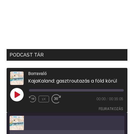
PODCAST TÁR
Borravaló
KajaKaland: gasztroutazás a föld körül
PLAY
1X
00:00
/
00:35:05
EPISODE
FELIRATKOZÁS