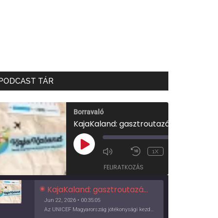
PODCAST TÁR
Borravaló
KajaKaland: gasztroutazás a föld körül
00:00
/
PLAY
1X
00:35:05
EPISODE
FELIRATKOZÁS
KajaKaland: gasztroutazás a föld körül
Jun 22, 2026 • 00:35:05
Az UNICEF Magyarország jótékonysági kezdeményezése izgalmas, egész éves világkörüli ízutazásra hív, igazi családi program és gasztroedukáció, illetve segítség a rászorulóknak is egyben.