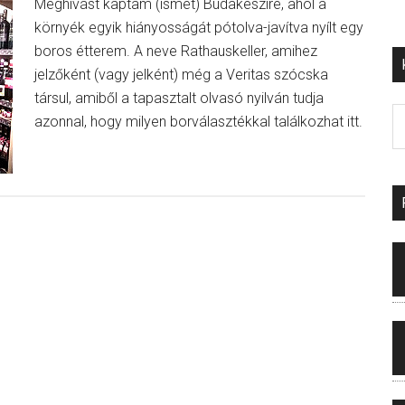
Meghívást kaptam (ismét) Budakeszire, ahol a
környék egyik hiányosságát pótolva-javítva nyílt egy
boros étterem. A neve Rathauskeller, amihez
jelzőként (vagy jelként) még a Veritas szócska
társul, amiből a tapasztalt olvasó nyilván tudja
azonnal, hogy milyen borválasztékkal találkozhat itt.