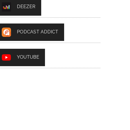
DEEZER
PODCAST ADDICT
YOUTUBE