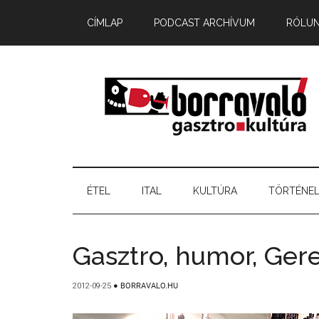
CÍMLAP
PODCAST ARCHÍVUM
RÓLU
ÉTEL
ITAL
KULTÚRA
TÖRTÉNE
Gasztro, humor, Ger
2012-09-25
●
BORRAVALO.HU