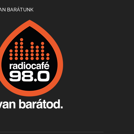
Mi lesz a magyar borágazattal, magyar borral? A kérdés több szempontból is releváns, a gazdasági, környezetei változások sürgős válaszokat igényelnek. Erről beszélgettünk Ercsey Dániellel.
AN BARÁTUNK
A nagy szakácsgeneráció 1. rész - Id. Marchal József és Dobos C. József
Apr 24, 2026 • 00:38:10
Új sorozatunkban a nagy magyarországi szakácsgeneráció tagjairól beszélgetünk: a sorozat első részében a francia születésű, de a magyar konyhára nagy hatást gyakorló Id. Marchal József, és egyik leghíresebb tanítványa, Dobos C. József az alanyaink.
Villány, kékfrankos, Jackfall
Apr 17, 2026 • 00:35:38
Szép nemzetközi versenyeredmények, izgalmas, könnyed, de tartalmas kékfrankosok és portugieserek: ezt a vonalat viszi ma a Jackfall. A lehetőségek mellett vannak azonban kihívások, bőven.
Boston, teadélután, bab és homár
Apr 9, 2026 • 00:37:17
Milyen és mennyi teát öntöttek a bostoni kikötő vizébe, több, mint 250 évvel ezelőtt? És hogy lett a homárból drága étel, amikor régen még a szegények eledele volt és annyi volt belőle, hogy a földekre is hordták tápnak?
Fermentáljunk, a testünk meghálálja!
Apr 3, 2026 • 00:36:07
Egyszerűen fogalmaza: vannak a bélrendszerünkben rossz baktériumok, meg vannak jók. A fermentált élelmiszerekkel a jókat hozzuk előnybe, ráadásul finomat is eszünk – mondja B. Király Györgyi.